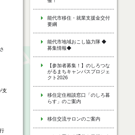
催！
能代市移住・就業支援金交付
要綱
能代市地域おこし協力隊 ◆
募集情報◆
さ
【参加者募集！】のしろつな
がるまちキャンパスプロジェ
クト2026
が支
移住定住相談窓口「のしろ暮
らす」のご案内
移住交流サロンのご案内
行