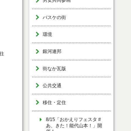
男女共同参画
バスケの街
環境
銀河連邦
往
街なか瓦版
公共交通
移住・定住
8/15「おかえりフェスタ #
あ、きた！能代山本！」開