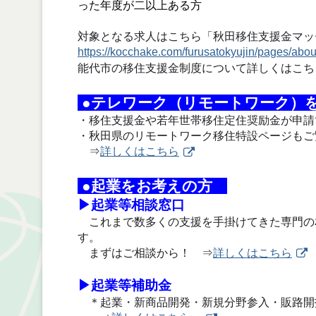
った年度が二以上ある方
対象となる求人はこちら「秋田移住支援金マッ
https://kocchake.com/furusatokyujin/pages/abou
能代市の移住支援金制度について詳しくはこ
●テレワーク（リモートワーク）
・移住支援金や若年世帯移住定住奨励金が申請
・秋田県のリモートワーク移住特設ページもご
⇒
詳しくはこちら
●起業をお考えの方
▶起業等相談窓口
これまで数多くの支援を手掛けてきた専門の
す。
まずはご相談から！ ⇒
詳しくはこちら
▶起業等補助金
＊起業・新商品開発・新規分野参入・販路開