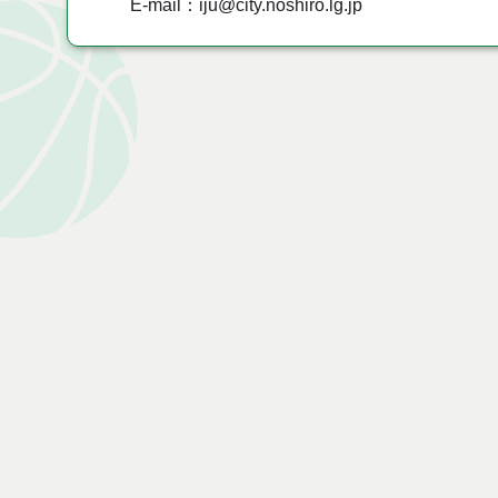
E-mail：iju@city.noshiro.lg.jp