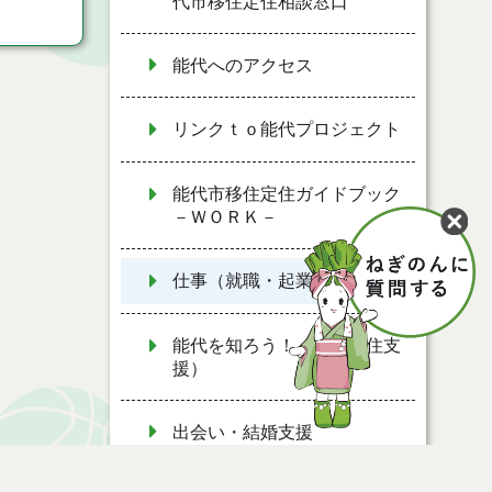
代市移住定住相談窓口
能代へのアクセス
リンクｔｏ能代プロジェクト
能代市移住定住ガイドブック
－ＷＯＲＫ－
仕事（就職・起業・就農）
能代を知ろう！（移住定住支
援）
出会い・結婚支援