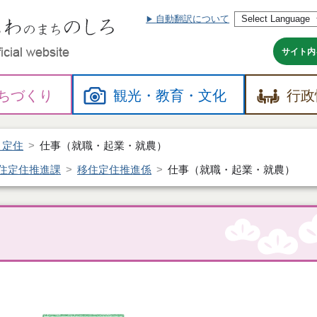
自動翻訳について
本
文
へ
サイト内
ちづくり
観光・
教育・
文化
行政
・定住
仕事（就職・起業・就農）
住定住推進課
移住定住推進係
仕事（就職・起業・就農）