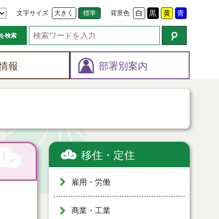
文字サイズ
大きく
標準
背景色
白
黒
黄
青
を検索
情報
部署別案内
移住・定住
雇用・労働
商業・工業