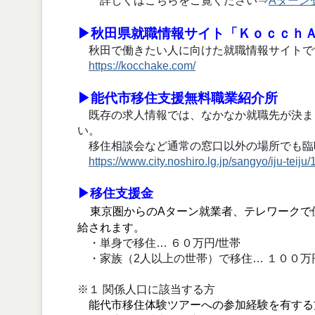
詳しくはこちらをご覧ください⇒
Aターン
▶秋田県就職情報サイト「Ｋｏｃｃｈ
秋田で働きたい人に向けた就職情報サイトで
https://kocchake.com/
▶能代市移住支援無料職業紹介所
既存の求人情報では、なかなか就職先が決ま
い。
移住相談会など通常の窓口以外の場所でも臨
https://www.city.noshiro.lg.jp/sangyo/iju-teiju
▶移住支援金
東京圏からのAターン就業者、テレワークで
給されます。
・単身で移住… ６０万円/世帯
・家族（2人以上の世帯）で移住… １００万
※１ 関係人口に該当する方
能代市移住体験ツアーへの参加経験を有する