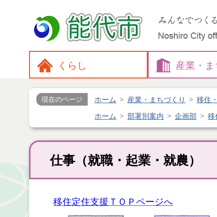
くらし
産業・
ま
ホーム
産業・まちづくり
移住
現在のページ
ホーム
部署別案内
企画部
移
仕事（就職・起業・就農）
移住定住支援ＴＯＰページへ