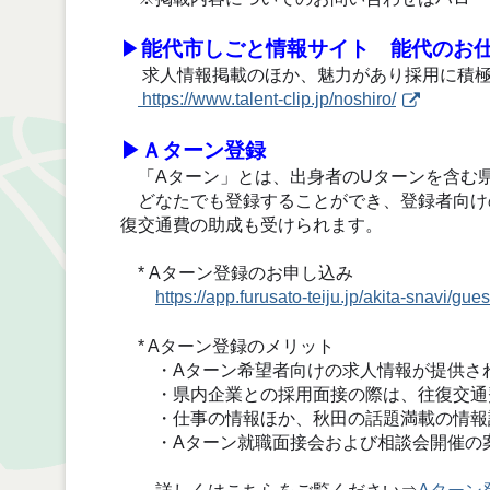
▶
能代市しごと情報サイト 能代のお仕事
求人情報掲載のほか、魅力があり採用に積極
https://www.talent-clip.jp/noshiro/
▶Ａターン登録
「Aターン」とは、出身者のUターンを含む
どなたでも登録することができ、登録者向け
復交通費の助成も受けられます。
* Aターン登録のお申し込み
https://app.furusato-teiju.jp/akita-snavi/gue
* Aターン登録のメリット
・Aターン希望者向けの求人情報が提供さ
・県内企業との採用面接の際は、往復交通
・仕事の情報ほか、秋田の話題満載の情報誌
・Aターン就職面接会および相談会開催の