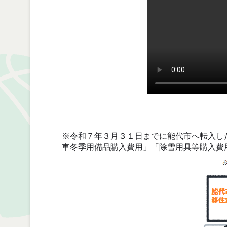
※令和７年３月３１日までに能代市へ転入し
車冬季用備品購入費用」「除雪用具等購入費