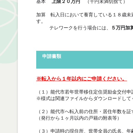
基本
上限２０万円
（千円未満切捨て）
加算 転入日において養育している１８歳未
す。
テレワークを行う場合には、
５万円加
申請書類
※転入から１年以内にご申請ください。
（１）能代市若年世帯移住定住奨励金交付申
※様式は関連ファイルからダウンロードして
（２）能代市へ転入前の住所・居住年数を証
（発行から１ヶ月以内の戸籍の附表等）
（３）申請時の現住所、世帯全員の氏名、年