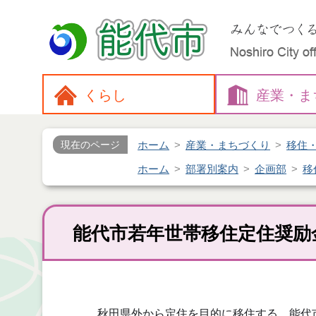
くらし
産業・
ま
ホーム
産業・まちづくり
移住
現在のページ
ホーム
部署別案内
企画部
移
能代市若年世帯移住定住奨励
秋田県外から定住を目的に移住する、能代