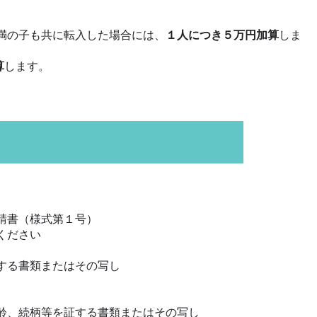
満の子も共に転入した場合には、
１人につき５万円
加算
しま
算
します。
請書（様式第１号）
ください
する書類またはその写し
齢、続柄等を証する書類またはその写し