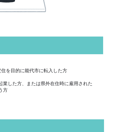
定住を目的に能代市に転入した方
起業した方、または県外在住時に雇用された
う方