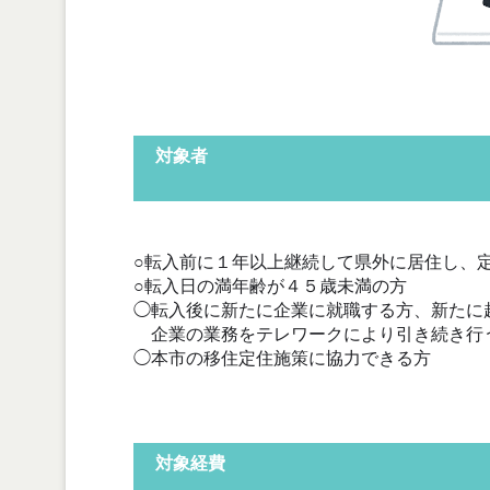
対象者
○転入前に１年以上継続して県外に居住し、
○転入日の満年齢が４５歳未満の方
◯転入後に新たに企業に就職する方、新たに
企業の業務をテレワークにより引き続き行
◯本市の移住定住施策に協力できる方
対象経費