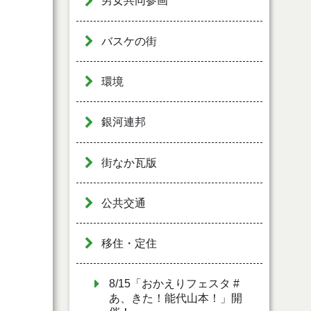
男女共同参画
バスケの街
環境
銀河連邦
街なか瓦版
公共交通
移住・定住
8/15「おかえりフェスタ #
あ、きた！能代山本！」開