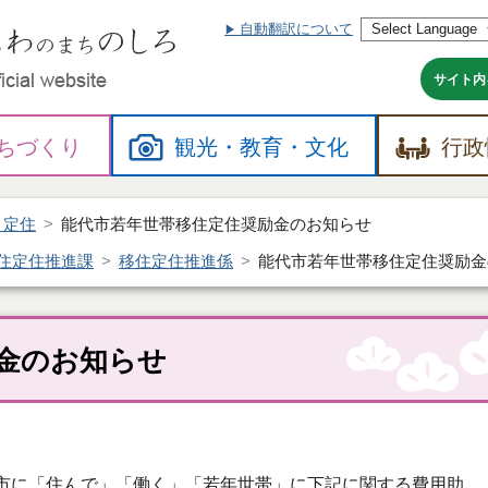
自動翻訳について
本
文
へ
サイト内
ちづくり
観光・
教育・
文化
行政
・定住
能代市若年世帯移住定住奨励金のお知らせ
住定住推進課
移住定住推進係
能代市若年世帯移住定住奨励金
金のお知らせ
市に「住んで」「働く」「若年世帯」に下記に関する費用助