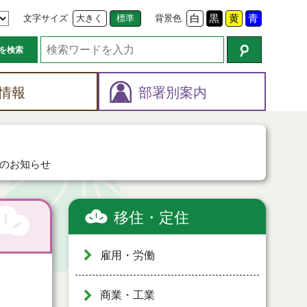
文字サイズ
大きく
標準
背景色
白
黒
黄
青
を検索
情報
部署別案内
のお知らせ
移住・定住
雇用・労働
商業・工業