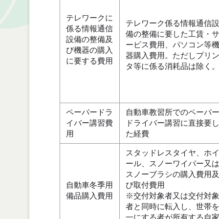
テレワークに
テレワーク係る情報通信
係る情報通信
備の整備に要した工賃・
設備の整備及
ービス費用、パソコン等
び機器の購入
器購入費用。ただしプリ
に要する費用
タ等に係る消耗品は除く
ペーパードラ
自動車教習所でのペーパ
イバー講習費
ドライバー講習に直接要
用
た経費
スタッドレスタイヤ、ホ
ール、スノーワイパー又
スノーブラシの購入費用
自動車冬季用
び取付費用
備品購入費用
※交付対象者又は交付対
者と同時に転入し、世帯
一にする者が所有する自