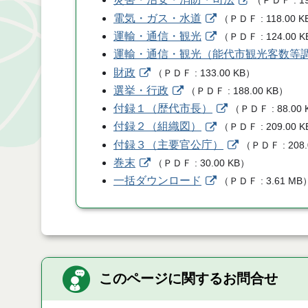
（
ＰＤＦ
1
電気・ガス・水道
（
ＰＤＦ
118.00 K
運輸・通信・観光
（
ＰＤＦ
124.00 K
運輸・通信・観光（能代市観光客数等
財政
（
ＰＤＦ
133.00 KB
）
選挙・行政
（
ＰＤＦ
188.00 KB
）
付録１（歴代市長）
（
ＰＤＦ
88.00 
付録２（組織図）
（
ＰＤＦ
209.00 K
付録３（主要官公庁）
（
ＰＤＦ
208
巻末
（
ＰＤＦ
30.00 KB
）
一括ダウンロード
（
ＰＤＦ
3.61 MB
このページに関するお問合せ