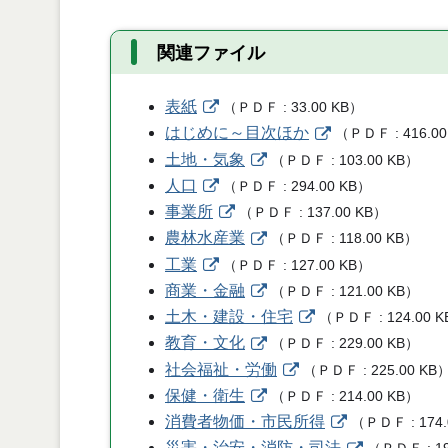
関連ファイル
表紙
（
ＰＤＦ
33.00 KB
）
はじめに～目次ほか
（
ＰＤＦ
416.00
土地・気象
（
ＰＤＦ
103.00 KB
）
人口
（
ＰＤＦ
294.00 KB
）
事業所
（
ＰＤＦ
137.00 KB
）
農林水産業
（
ＰＤＦ
118.00 KB
）
工業
（
ＰＤＦ
127.00 KB
）
商業・金融
（
ＰＤＦ
121.00 KB
）
土木・建設・住宅
（
ＰＤＦ
124.00 K
教育・文化
（
ＰＤＦ
229.00 KB
）
社会福祉・労働
（
ＰＤＦ
225.00 KB
保健・衛生
（
ＰＤＦ
214.00 KB
）
消費者物価・市民所得
（
ＰＤＦ
174
災害・治安・消防・司法