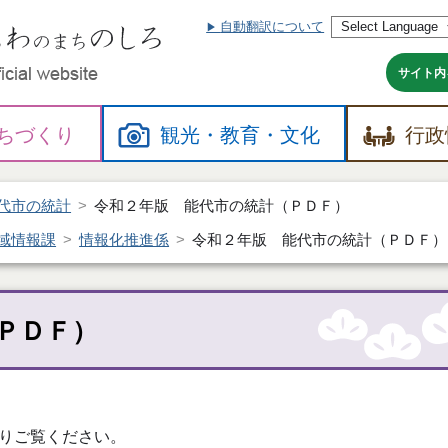
自動翻訳について
本
文
へ
サイト内
ちづくり
観光・
教育・
文化
行政
代市の統計
令和２年版 能代市の統計（ＰＤＦ）
域情報課
情報化推進係
令和２年版 能代市の統計（ＰＤＦ）
ＰＤＦ）
りご覧ください。