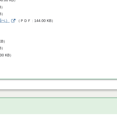
96.00 KB
）
B
）
B
）
調べ）
（
ＰＤＦ
144.00 KB
）
KB
）
B
）
.00 KB
）
）