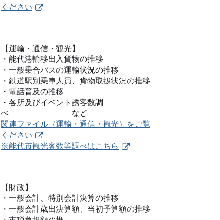
ください
【運輸・通信・観光】
・能代港輸移出入貨物の推移
・一般乗合バスの運輸状況の推移
・鉄道駅別乗車人員、貨物取扱状況の推移
・電話普及の推移
・各所及びイベント誘客数調
べ など
関連ファイル（運輸・通信・観光）をご覧
ください
※能代市観光客数等調べはこちら
【財政】
・一般会計、特別会計決算の推移
・一般会計歳出決算額、当初予算額の推移
・市税負担額の推