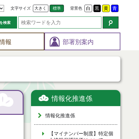
文字サイズ
大きく
標準
背景色
白
黒
黄
青
を検索
情報
部署別案内
情報化推進係
情報化推進係
【マイナンバー制度】特定個