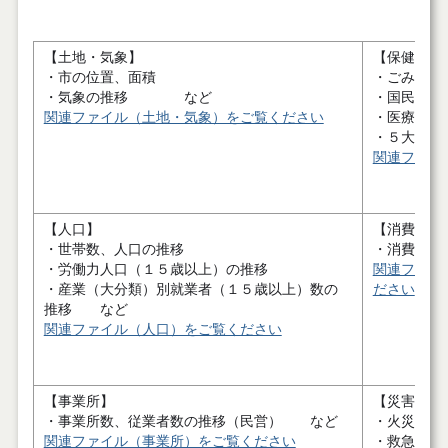
【土地・気象】
【保健・衛
・市の位置、面積
・ごみ処理
・気象の推移 など
・国民健康
関連ファイル（土地・気象）をご覧ください
・医療施設
・５大が
関連ファイ
【人口】
【消費者物
・世帯数、人口の推移
・消費者
・労働力人口（１５歳以上）の推移
関連ファイ
・産業（大分類）別就業者（１５歳以上）数の
ださい
推移 など
関連ファイル（人口）をご覧ください
【事業所】
【災害・治
・事業所数、従業者数の推移（民営） など
・火災発生
関連ファイル（事業所）をご覧ください
・救急業務