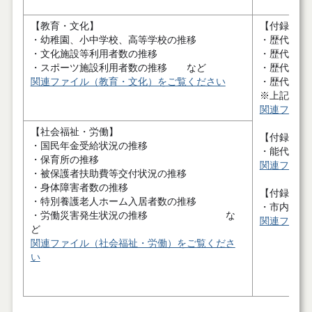
【教育・文化】
【付録1】
・幼稚園、小中学校、高等学校の推移
・歴代市長
・文化施設等利用者数の推移
・歴代副市
・スポーツ施設利用者数の推移 など
・歴代市議
関連ファイル（教育・文化）をご覧ください
・歴代市議
※上記は新
関連ファイ
【社会福祉・労働】
【付録2】
・国民年金受給状況の推移
・能代市行
・保育所の推移
関連ファイ
・被保護者扶助費等交付状況の推移
・身体障害者数の推移
【付録3】
・特別養護老人ホーム入居者数の推移
・市内主要
・労働災害発生状況の推移 な
関連ファイ
ど
関連ファイル（社会福祉・労働）をご覧くださ
い