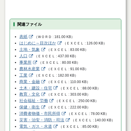
関連ファイル
表紙
（
ＷＯＲＤ
181.00 KB
）
はじめに～目次ほか
（
ＥＸＣＥＬ
126.00 KB
）
土地・気象
（
ＥＸＣＥＬ
83.00 KB
）
人口
（
ＥＸＣＥＬ
437.00 KB
）
事業所
（
ＥＸＣＥＬ
80.00 KB
）
農林水産業
（
ＥＸＣＥＬ
91.00 KB
）
工業
（
ＥＸＣＥＬ
182.00 KB
）
商業・金融
（
ＥＸＣＥＬ
110.00 KB
）
土木・建設・住宅
（
ＥＸＣＥＬ
88.00 KB
）
教育・文化
（
ＥＸＣＥＬ
303.00 KB
）
社会福祉・労働
（
ＥＸＣＥＬ
250.00 KB
）
保健・衛生
（
ＥＸＣＥＬ
222.00 KB
）
消費者物価・市民所得
（
ＥＸＣＥＬ
78.00 KB
）
災害・治安・消防・司法
（
ＥＸＣＥＬ
140.00 KB
）
電気・ガス・水道
（
ＥＸＣＥＬ
85.00 KB
）