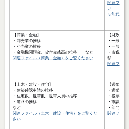
関連ファイ
い
※能代市観
【商業・金融】
【財政】
・卸売業の推移
・一般会計
・小売業の推移
・一般会計
・金融機関預金、貸付金残高の推移 など
・市税負担
関連ファイル（商業・金融）をご覧ください
移
関連ファイ
【土木・建設・住宅】
【選挙・行
・建築確認申請の推移
・選挙の結
・住宅数、世帯数、世帯人員の推移
・投票区別
・道路の推移
・市議会本
など
・部門
関連ファイル（土木・建設・住宅）をご覧くだ
関連ファイ
さい