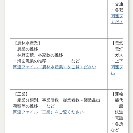
・交通事故
・各裁判所
関連ファイ
ください
【農林水産業】
【電気・ガ
・農業の推移
・電灯、電
・林野面積、林家数の推移
・ガス供給
・海面漁業の推移 など
・上下水道
関連ファイル（農林水産業）をご覧ください
関連ファイ
い
【工業】
【運輸・通
・産業分類別、事業所数・従業者数－製造品出
・能代港輸
荷額等の推移 など
・一般乗合
関連ファイル（工業）をご覧ください
・鉄道駅別
・電話普及
・各所
など