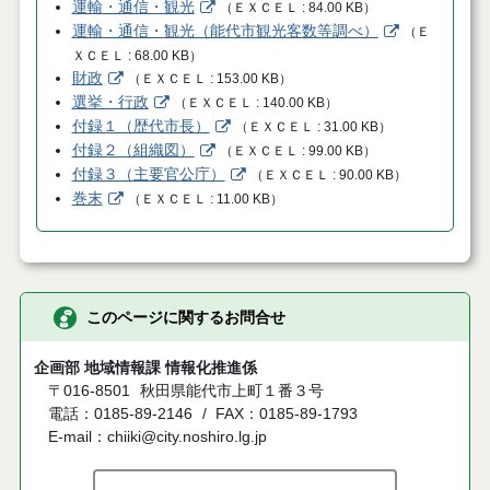
運輸・通信・観光
（
ＥＸＣＥＬ
84.00 KB
）
運輸・通信・観光（能代市観光客数等調べ）
（
Ｅ
ＸＣＥＬ
68.00 KB
）
財政
（
ＥＸＣＥＬ
153.00 KB
）
選挙・行政
（
ＥＸＣＥＬ
140.00 KB
）
付録１（歴代市長）
（
ＥＸＣＥＬ
31.00 KB
）
付録２（組織図）
（
ＥＸＣＥＬ
99.00 KB
）
付録３（主要官公庁）
（
ＥＸＣＥＬ
90.00 KB
）
巻末
（
ＥＸＣＥＬ
11.00 KB
）
このページに関するお問合せ
企画部 地域情報課 情報化推進係
〒016-8501
秋田県能代市上町１番３号
電話：0185-89-2146
FAX：0185-89-1793
E-mail：chiiki@city.noshiro.lg.jp