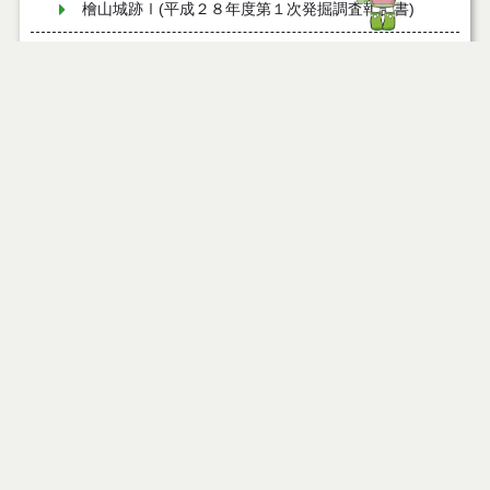
檜山城跡Ⅰ(平成２８年度第１次発掘調査報告書)
檜山城跡Ⅲ(平成３０年度第３次発掘調査報告書)
能代の文化財Ｘ [＠Noshiro_bunka] 開設していま
す！！
史跡指定地での工事等（現状変更）について
浅内ナゴメハギ（あさないなごめはぎ）
東北史跡めぐりガイドホームページに能代市の史跡
が掲載されています！！
二ツ井伝承ホール
頼れる案内人 檜山歴史ガイド
文化財保護室
檜山城跡Ⅳ(令和元年度第４次発掘調査報告書)