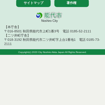
史跡檜山安東氏城館跡古寺（案内板）から「三の
サイトマップ
著作権
丸」入口までの道順
史跡檜山安東氏城館跡多宝院との分岐から古寺（案
内板）までの道順
Noshiro City
【本庁舎】
史跡檜山安東氏城館跡高山（案内板）から高山分岐
〒016-8501 秋田県能代市上町1番3号 電話 0185-52-2111
までの道順
【二ツ井町庁舎】
〒018-3192 秋田県能代市二ツ井町字上台1番地1 電話 0185-73-
史跡檜山安東氏城館跡高山分岐（案内板）から赤館
2111
分岐（案内板）までの道順
Copyright(c) 2020 City Noshiro Akita Japan All Rights Reserved.
史跡檜山安東氏城館跡赤館分岐（案内板）から中館
（案内板）までの道順
史跡檜山安東氏城館跡「本丸」から将軍山南までま
での道順
史跡檜山安東氏城館跡大堀切から白坂道までの道順
史跡檜山安東氏城館跡中館から将軍山北までの道順
史跡檜山安東氏城館跡将軍山南から大堀切までの道