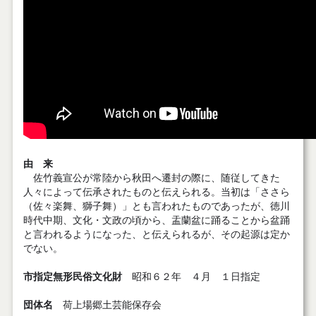
由 来
佐竹義宣公が常陸から秋田へ遷封の際に、随従してきた
人々によって伝承されたものと伝えられる。当初は「ささら
（佐々楽舞、獅子舞）」とも言われたものであったが、徳川
時代中期、文化・文政の頃から、盂蘭盆に踊ることから盆踊
と言われるようになった、と伝えられるが、その起源は定か
でない。
市指定無形民俗文化財
昭和６２年 ４月 １日指定
団体名
荷上場郷土芸能保存会