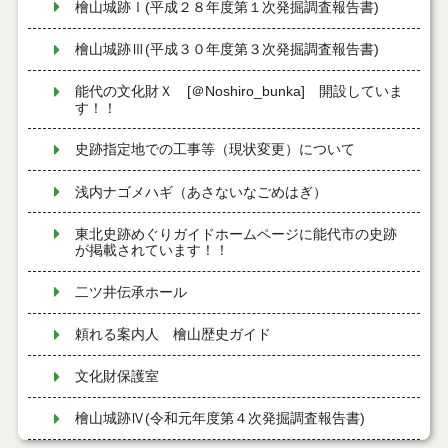
檜山城跡Ⅰ(平成２８年度第１次発掘調査報告書)
檜山城跡Ⅲ(平成３０年度第３次発掘調査報告書)
能代の文化財Ｘ [＠Noshiro_bunka] 開設していま
す！！
史跡指定地での工事等（現状変更）について
浅内ナゴメハギ（あさないなごめはぎ）
東北史跡めぐりガイドホームページに能代市の史跡
が掲載されています！！
二ツ井伝承ホール
頼れる案内人 檜山歴史ガイド
文化財保護室
檜山城跡Ⅳ(令和元年度第４次発掘調査報告書)