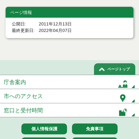
井坂記念館
ページ情報
檜山城跡Ⅴ(令和２年度第５次発掘調査報告書)
公開日
2011年12月13日
檜山城跡VI(令和3年度第6次発掘調査報告書)
最終更新日
2022年04月07日
史跡檜山安東氏城館跡環境整備計画(平成28年9月)
史跡檜山城発掘調査のお知らせ
能代市民俗芸能アーカイブ
ページトップ
庁舎案内
史跡檜山安東氏城館跡浄明寺からの道順
市へのアクセス
史跡檜山安東氏城館跡高山←看板からの道順
檜山城跡VII(令和4年度第7次発掘調査報告書)
窓口と受付時間
史跡檜山安東氏城館跡「三の丸」入口から「本丸」
までの道順
個人情報保護
免責事項