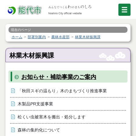
現在のページ
ホーム
部署別案内
農林水産部
林業木材振興課
林業木材振興課
お知らせ・補助事業のご案内
「秋田スギの温もり」木のまちづくり推進事業
木製品PR支援事業
松くい虫被害木を搬出・処分します
森林の集約化について