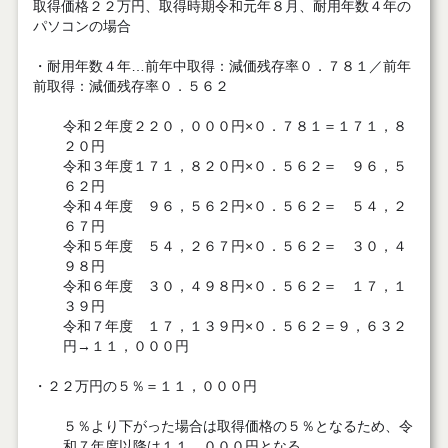
取得価格２２万円、取得時期令和元年８月、耐用年数４年の
パソコンの場合
・耐用年数４年…前年中取得：減価残存率０．７８１／
前年
前取得：減価残存率０．５６２
令和２年度２２０，０００円×０．７８１＝１７１，８
２０円
令和３年度１７１，８２０円×０．５６２＝ ９６，５
６２円
令和４年度 ９６，５６２円×０．５６２＝ ５４，２
６７円
令和５年度 ５４，２６７円×０．５６２＝ ３０，４
９８円
令和６年度 ３０，４９８円×０．５６２＝ １７，１
３９円
令和７年度 １７，１３９円×０．５６２＝９，６３２
円→１１，０００円
・２２万円の５％＝１１，０００円
５％より下がった場合は取得価格の５％となるため、
令
和７年度以降は１１，０００円となる