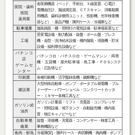
各医療機器（ベッド、手術台、Ｘ線装置、心電計、
医院・歯科
電機血圧計、脳波測定器、ＣＴスキャン、消毒殺菌
医院
用機器、歯科診療用ユニット、投影機、光学検査機
薬局業
器など）・薬品戸棚・陳列ケース・冷蔵庫など
駐車場業
舗装路面・棚・照明灯の電気設備・駐車場装置など
受変電設備・動力配線・旋盤・ボール盤・プレス
工場
機・金型・洗浄給水設備・構内舗装・溶接機・貯水
設備・福利厚生設備など
パチンコ
パチンコ台・パチスロ台・ゲームマシン・両替
店
機・玉貸機・屋外駐車場・島工事・
ＰＯＳシステ
ゲ
ームセ
ム・広告塔など
ンター
印刷業
各種印刷機・活字盤鋳造機・裁断機など
大型特殊自動車・ポンプ・ポータブル発電機・ブル
建設業
ドーザー・パワーショベル・コンクリートカッタ
ー・ミキサー各種工具など
ガソリン計量器・リフト・充電器・コンプレッサ
ガソリン給
ー・照明設備・地下タンク・自動販売機・構内装
油所
置・独立キャノピーなど
自動車整
旋盤・溶接機・充電器・コンデンサー・検査工具・
備業
事務機器など
食肉・鮮魚
冷蔵庫
(
室
)
・陳列ケース・肉切断機・挽肉機・ポンプ