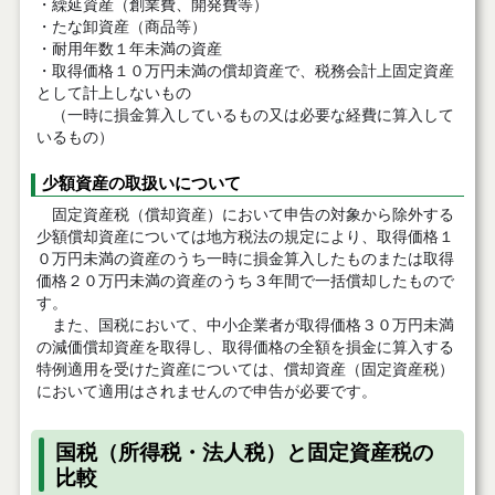
・繰延資産（創業費、開発費等）
・たな卸資産（商品等）
・耐用年数１年未満の資産
・取得価格１０万円未満の償却資産で、税務会計上固定資産
として計上しないもの
（一時に損金算入しているもの又は必要な経費に算入して
いるもの）
少額資産の取扱いについて
固定資産税（償却資産）において申告の対象から除外する
少額償却資産については地方税法の規定により、取得価格１
０万円未満の資産のうち一時に損金算入したものまたは取得
価格２０万円未満の資産のうち３年間で一括償却したもので
す。
また、国税において、中小企業者が取得価格３０万円未満
の減価償却資産を取得し、取得価格の全額を損金に算入する
特例適用を受けた資産については、償却資産（固定資産税）
において適用はされませんので申告が必要です。
国税（所得税・法人税）と固定資産税の
比較