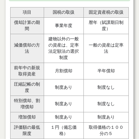
項目
国税の取扱
固定資産税の取扱
償却計算の期
暦年（賦課期日制
事業年度
間
度）
建物以外の一般
減価償却の方
の資産は、定率
一般の資産は定率
法
法定額法の選択
法
制度
前年中の新規
月割償却
半年償却
取得資産
圧縮記帳の制
制度あり
制度なし
度
特別償却、割
制度あり
制度なし
増償却
増加償却
制度あり
制度あり
評価額の最低
１円（備忘価
取得価格の１００
限度
格）
分の５