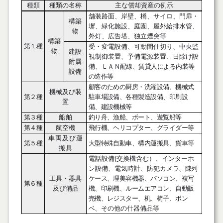
種類
種類の名称
主な償却資産の例示
舗装路面、岸壁、橋、サイロ、門扉・
構築
塀、緑化施設、庭園、屋外給排水管、
物
外灯、広告塔、独立煙突等
構築
第１種
受・変電設備、可動間仕切り、中央監
物
建設
視制御装置、予備電源装置、日除け設
附属
備、
ＬＡＮ配線、賃貸人による内装等
設備
の造作等
顧客のための厨房・洗濯設備、機械式
機械及び装
第２種
駐車場設備、各種製造設備、印刷設
置
備、建設機械等
第３種
船舶
釣り舟、漁船、ボート、遊覧船等
第４種
航空機
飛行機、ヘリコプター、グライダー等
車両及び運
第５種
大型特殊自動車、構内運搬具、貨車等
搬具
電話設備
(
交換機含む）、インターホ
ン設備、電気時計、防犯カメ
ラ、陳列
工具・器具
ケース、理美容機器、パソコン、複写
第６種
及び備品
機、印刷機、ルームエアコン、自動販
売機、レジスター、机、椅子、ボン
ベ、
その他の什器備品等