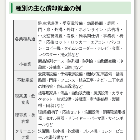
種別の主な償却資産の例
駐車場設備・受変電設備・舗装路面・庭園・
門・扉・外溝・外灯・ネオンサイン・広告塔・
中央監視装置・看板・簡易間仕切・事務机・椅
各業種共通
子・応接セット・ロッカー
・エアコン・パソコ
ン・コピー機・タイムレコーダー・テレビ・金庫・
レジスター・消火器など
商品陳列ケース・陳列棚・陳列台・自動販売機・冷
小売業
蔵庫・冷凍庫・日除けなど
受変電設備・予備電源設備・機械式駐車設備・舗装
不動産業
路面・門扉・フェンス・植込工事・外灯・上下水道
の埋設管・自転車置場など
接客用家具・備品・自動販売機・厨房設備・カラオ
喫茶店・飲
ケセット・放送設備・冷蔵庫・室内装飾品・製麺
食店
機・日除けなど
理
(
美
)
容椅子・応接セット・洗面設備・消毒殺菌用機
理容業・美
器・タオル蒸器・ドライヤー・パーマ器・サインポ
容業
ールなど
クリーニン
洗濯機・脱水機・乾燥機・プレス機・ミシン・ビニ
グ業
ール包装設備など