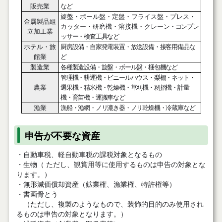
販売業
など
旋盤・ボール盤・定盤・フライス盤・プレス・
金属製品組
カッター・研磨機・溶接機・クレー
ン・コンプレ
立加工業
ッサー・検査工具など
ホテル・旅
厨房設備・自家発電装置・放送設備・接客用備品な
館業
ど
製造業
各種製造設備・旋盤・ボール盤・梱包機など
管理機・耕運機・ビニールハウス・梨棚・ネット・
農業
選果機・精米機・乾燥機・草刈機・籾摺機・計量
機・育苗機・運搬車など
漁業
漁船・漁網・ノリ漉き器・ノリ乾燥機・冷蔵庫など
申告が不要な資産
・自動車税、軽自動車税の課税対象となるもの
・生物（ ただし、観賞用等に使用するものは申告の対象とな
ります。）
・無形減価償却資産（鉱業権、漁業権、特許権等）
・書画骨とう
（ただし、複製のようなもので、装飾的目的のみ使用され
るものは申告の対象となります。）