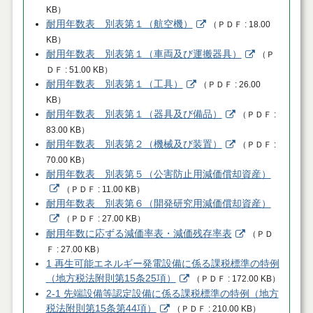
KB
）
耐用年数表 別表第１（航空機）
（
ＰＤＦ
18.00
KB
）
耐用年数表 別表第１（車両及び運搬器具）
（
Ｐ
ＤＦ
51.00 KB
）
耐用年数表 別表第１（工具）
（
ＰＤＦ
26.00
KB
）
耐用年数表 別表第１（器具及び備品）
（
ＰＤＦ
83.00 KB
）
耐用年数表 別表第２（機械及び装置）
（
ＰＤＦ
70.00 KB
）
耐用年数表 別表第５（公害防止用減価償却資産）
（
ＰＤＦ
11.00 KB
）
耐用年数表 別表第６（開発研究用減価償却資産）
（
ＰＤＦ
27.00 KB
）
耐用年数に応ずる減価率表・減価残存率表
（
ＰＤ
Ｆ
27.00 KB
）
1 再生可能エネルギー発電設備に係る課税標準の特例
（地方税法附則第15条25項）
（
ＰＤＦ
172.00 KB
）
2-1 先端設備等認定設備に係る課税標準の特例（地方
税法附則第15条第44項）
（
ＰＤＦ
210.00 KB
）