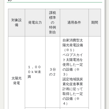
課税
標準
対象設
発電出力
の
適用条件
期間
備
特例
割合
自家消費型太
陽光発電設備
（※１）
ペロブスカイ
ト太陽電池を
使用した一定
１，００
３分
の設備（※
０ｋＷ未
の２
３）
満
太陽光
認定地域脱炭
発電
素化促進事業
計画に従って
取得した一定
の設備（※
４）