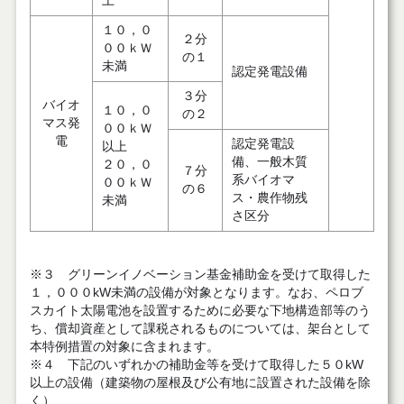
上
１０，０
２分
００ｋＷ
の１
未満
認定発電設備
３分
バイオ
１０，０
の２
マス発
００ｋＷ
電
認定発電設
以上
備、一般木質
２０，０
７分
系バイオマ
００ｋＷ
の６
ス・農作物残
未満
さ区分
※３ グリーンイノベーション基金補助金を受けて取得した
１，０００kW未満の設備が対象となります。なお、ペロブ
スカイト太陽電池を設置するために必要な下地構造部等のう
ち、償却資産として課税されるものについては、架台として
本特例措置の対象に含まれます。
※４ 下記のいずれかの補助金等を受けて取得した５０kW
以上の設備（建築物の屋根及び公有地に設置された設備を除
く）