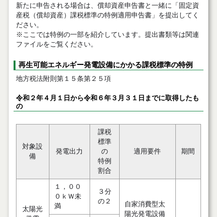
新たに申告される場合は、償却資産申告書と一緒に「固定資
産税（償却資産）課税標準の特例適用申告書」を提出してく
ださい。
※ここでは特例の一部を紹介しています。提出書類等は関連
ファイルをご覧ください。
再生可能エネルギー発電設備にかかる課税標準の特例
地方税法附則第１５条第２５項
令和２年４月１日から令和６年３月３１日までに取得したも
の
課税
標準
対象設
発電出力
の
適用要件
期間
備
特例
割合
１，００
３分
０ｋＷ未
の２
自家消費型太
満
太陽光
陽光発電設備