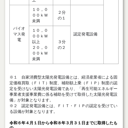
上
１０，０
２分
００ｋＷ
の１
未満
バイオ
１０，０
マス発
認定発電設備
００ｋＷ
電
以上
３分
２０，０
の２
００ｋＷ
未満
※１ 自家消費型太陽光発電設備とは、経済産業省による固
定価格買取（ＦＩＴ）制度、補助額上乗（ＦＩＰ）制度の認
定を受けない太陽光発電設備であり、「再生可能エネルギー
事業者支援事業費に係る補助を受けて取得した太陽光発電設
備」が対象となります。
※２ 認定発電設備とは、ＦＩＴ・ＦＩＰの認定を受けてい
る設備が対象となります。
令和６年４月１日から令和８年３月３１日までに取得したも
の