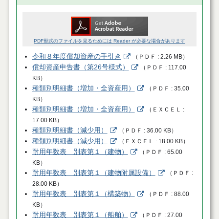
PDF形式のファイルを見るためには Reader が必要な場合があります
令和８年度償却資産の手引き
（
ＰＤＦ
2.26 MB
）
償却資産申告書（第26号様式）
（
ＰＤＦ
117.00
KB
）
種類別明細書（増加・全資産用）
（
ＰＤＦ
35.00
KB
）
種類別明細書（増加・全資産用）
（
ＥＸＣＥＬ
17.00 KB
）
種類別明細書（減少用）
（
ＰＤＦ
36.00 KB
）
種類別明細書（減少用）
（
ＥＸＣＥＬ
18.00 KB
）
耐用年数表 別表第１（建物）
（
ＰＤＦ
65.00
KB
）
耐用年数表 別表第１（建物附属設備）
（
ＰＤＦ
28.00 KB
）
耐用年数表 別表第１（構築物）
（
ＰＤＦ
88.00
KB
）
耐用年数表 別表第１（船舶）
（
ＰＤＦ
27.00