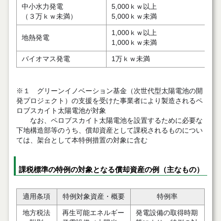
中小水力発電
5,000ｋｗ以上
（３万ｋｗ未満）
5,000ｋｗ未満
1,000ｋｗ以上
地熱発電
1,000ｋｗ未満
バイオマス発電
1万ｋｗ未満
※１ グリーンイノベーション基金（次世代型太陽電池の開
発プロジェクト）の支援を受けた事業者により製造されるペ
ロブスカイト太陽電池が対象
なお、ペロブスカイト太陽電池を設置するために必要な
下地構造部等のうち、償却資産として課税されるものについ
ては、架台として本特例措置の対象に含む
課税標準の特例の対象となる償却資産の例（主なもの）
適用条項
特例対象資産・概要
特例率
地方税法
再生可能エネルギー
発電設備の取得時期