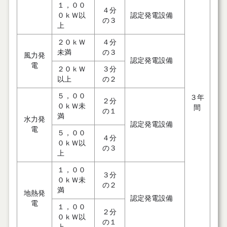
１，００
４分
０ｋＷ以
認定発電設備
の３
上
２０ｋＷ
４分
未満
の３
風力発
認定発電設備
電
２０ｋＷ
３分
以上
の２
５，００
３年
２分
０ｋＷ未
間
の１
満
水力発
認定発電設備
電
５，００
４分
０ｋＷ以
の３
上
１，００
３分
０ｋＷ未
の２
満
地熱発
認定発電設備
電
１，００
２分
０ｋＷ以
の１