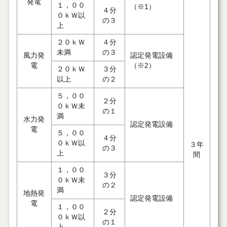
発電
１，００
（※1）
４分
０ｋＷ以
の３
上
２０ｋＷ
４分
未満
の３
風力発
認定発電設備
電
（※2）
２０ｋＷ
３分
以上
の２
５，００
２分
０ｋＷ未
の１
満
水力発
認定発電設備
電
５，００
４分
０ｋＷ以
３年
の３
上
間
１，００
３分
０ｋＷ未
の２
満
地熱発
認定発電設備
電
１，００
２分
０ｋＷ以
の１