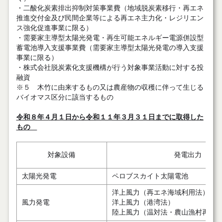
・二酸化炭素排出抑制対策事業費（地域脱炭素移行・再エネ
推進交付金及び民間企業等による再エネ主力化・レジリエン
ス強化促進事業に限る）
・需要家主導型太陽光発電・再生可能エネルギー電源併設型
蓄電池導入支援事業費（需要家主導型太陽光発電の導入支援
事業に限る）
・株式会社脱炭素化支援機構が行う対象事業活動に対する投
融資
※５ 木竹に由来するもの又は農産物の収穫に伴って生じる
バイオマス区分に該当するもの
令和８年４月１日から令和１１年３月３１日までに取得した
もの
対象設備
発電出力
太陽光発電
ペロブスカイト太陽電池
洋上風力（再エネ海域利用法）
風力発電
洋上風力（港湾法）
陸上風力（温対法・農山漁村再エ