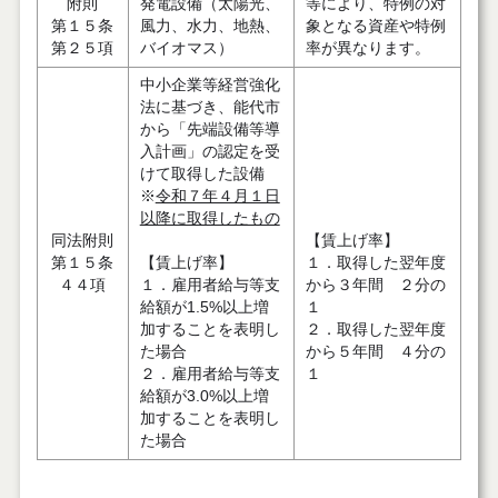
附則
発電設備（太陽光、
等により、特例の対
第１５条
風力、水力、地熱、
象となる資産や特例
第２５項
バイオマス）
率が異なります。
中小企業等経営強化
法に基づき、能代市
から「先端設備等導
入計画」の認定を受
けて取得した設備
※
令和７年４月１日
以降に取得したもの
同法附則
【賃上げ率】
第１５条
【賃上げ率】
１．取得した翌年度
４４項
１．雇用者給与等支
から３年間 ２分の
給額が1.5%以上増
１
加することを表明し
２．取得した翌年度
た場合
から５年間 ４分の
２．雇用者給与等支
１
給額が3.0%以上増
加することを表明し
た場合