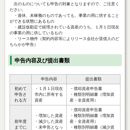
次のものについても申告の対象となりますので、ご注意く
ださい。
・遊休、未稼働のものであっても、事業の用に供すること
ができる状態にあるもの
・建設仮勘定で経理されている資産のうち、１月１日現在
の事業の用に供しているもの
・リース物件（契約内容等によりリース会社か賃借人のど
ちらかが申告）
申告内容及び提出書類
申告内容
提出書類
初めて
・１月１日現在
・償却資産申告書
申告さ
市内に所有する
・種類別明細書（増加資
れる方
資産
産・全資産用）
・償却資産申告書
・増加した資産
・種類別明細書（増加資
前年度
・減少した資産
産・全資産用）
までに
・未申告となっ
・種類別明細書（減少資