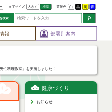
文字サイズ
大きく
標準
背景色
白
黒
黄
青
を検索
情報
部署別案内
！
！
男性料理教室」を実施しました！
健康づくり
お知らせ