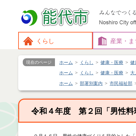
くらし
産業・
ま
ホーム
くらし
健康・医療
健
現在のページ
ホーム
くらし
健康・医療
大
ホーム
部署別案内
市民福祉部
令和４年度 第２回「男性料