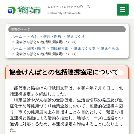
現在のページ
ホーム
くらし
健康・医療
健康づくり
協会けんぽとの包括連携協定について
ホーム
部署別案内
市民福祉部
健康づくり課
健康企画係
協会けんぽとの包括連携協定について
協会けんぽとの包括連携協定について
能代市と協会けんぽ秋田支部は、令和４年７月６日に「包
括連携協定」を締結しました。
特定健診やがん検診の受診促進、生活習慣病の発症及び重
症化予防等健康づくり施策全般において、包括的な連携を図
り、市民の健康度向上を目指すことを目的として、緊密な相
互連携と協働による活動を推進し、地域のニーズに迅速かつ
適切に対応するため、本連携協定を締結することになりまし
た。