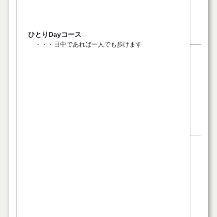
ひとりDayコース
・・・日中であれば一人でも歩けます
６. 
７. 