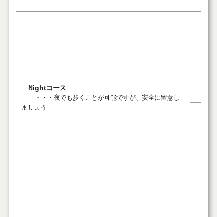
８. 
Nightコース
・・・夜でも歩くことが可能ですが、安全に留意し
ましょう
９. 