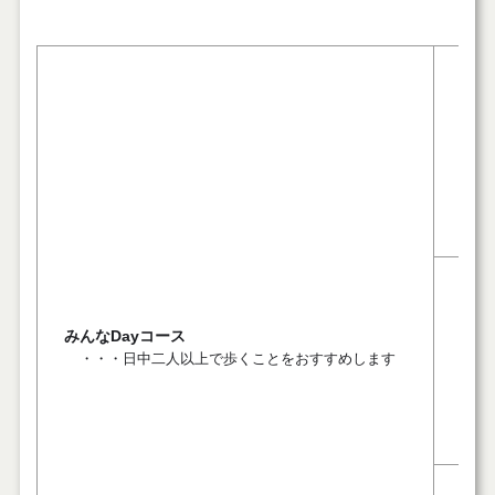
１. 
２. 
みんなDayコース
・・・日中二人以上で歩くことをおすすめします
３. 