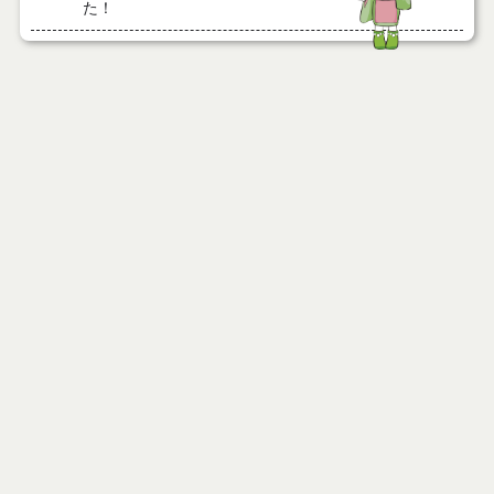
た！
令和４年度 第１回「男性料理教室」を実施しまし
た！
ページ情報
協会けんぽとの包括連携協定について
公開日
2026年03月31日
最終更新日
2026年03月31日
救急医療と休日の医療体制
乳幼児健康診査
子どもの予防接種
ページトップ
産前・産後の健康
庁舎案内
大人の健康
市へのアクセス
大人の健康診査・がん検診
窓口と受付時間
大人の予防接種
健康チャレンジポイント事業