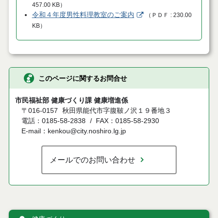
457.00 KB
）
令和４年度男性料理教室のご案内
（
ＰＤＦ
230.00
KB
）
このページに関するお問合せ
市民福祉部 健康づくり課 健康増進係
〒016-0157
秋田県能代市字腹鞁ノ沢１９番地３
電話：0185-58-2838
FAX：0185-58-2930
E-mail：kenkou@city.noshiro.lg.jp
メールでのお問い合わせ