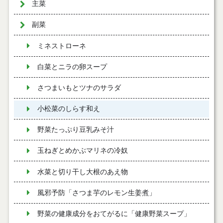
主菜
副菜
ミネストローネ
白菜とニラの卵スープ
さつまいもとツナのサラダ
小松菜のしらす和え
野菜たっぷり豆乳みそ汁
玉ねぎとめかぶマリネの冷奴
水菜と切り干し大根のあえ物
風邪予防「さつま芋のレモン生姜煮」
野菜の健康成分をおてがるに「健康野菜スープ」