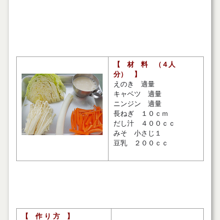
行間あき
【 材 料 （４人
分） 】
えのき 適量
キャベツ 適量
ニンジン 適量
長ねぎ １０ｃｍ
だし汁 ４００ｃｃ
みそ 小さじ１
豆乳 ２００ｃｃ
行間あき
【 作 り 方 】