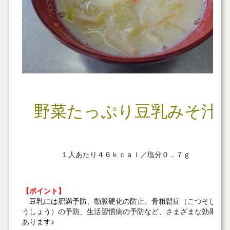
行間あき
野菜たっぷり豆乳みそ汁
行間あき
１人あたり４６ｋｃａｌ／塩分０．７ｇ
行間あき
【ポイント】
豆乳には肥満予防、動脈硬化の防止、骨粗鬆症（こつそしょ
うしょう）の予防、生活習慣病の予防など、さまざまな効果が
あります♪