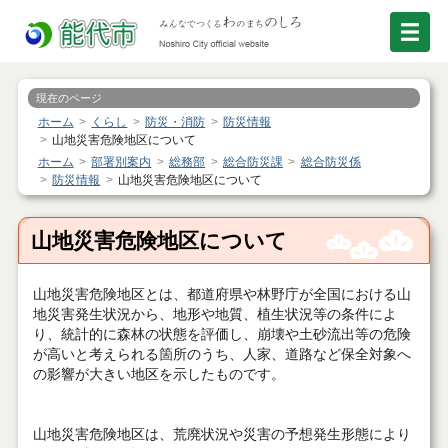
現在のページ
ホーム
くらし
防災・消防
防災情報
山地災害危険地区について
ホーム
部署別案内
総務部
総合防災課
総合防災係
防災情報
山地災害危険地区について
山地災害危険地区について
山地災害危険地区とは、都道府県や林野庁が全国における山
地災害発生状況から、地形や地質、植生状況等の条件によ
り、統計的に森林の状態を評価し、崩壊や土砂流出等の危険
が高いと考えられる箇所のうち、人家、道路など保全対象へ
の影響が大きい地区を示したものです。
山地災害危険地区は、荒廃状況や災害の予想発生形態により