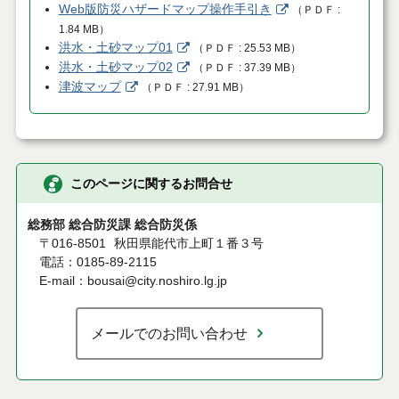
Web版防災ハザードマップ操作手引き
（
ＰＤＦ
1.84 MB
）
洪水・土砂マップ01
（
ＰＤＦ
25.53 MB
）
洪水・土砂マップ02
（
ＰＤＦ
37.39 MB
）
津波マップ
（
ＰＤＦ
27.91 MB
）
このページに関するお問合せ
総務部 総合防災課 総合防災係
〒016-8501
秋田県能代市上町１番３号
電話：0185-89-2115
E-mail：bousai@city.noshiro.lg.jp
メールでのお問い合わせ