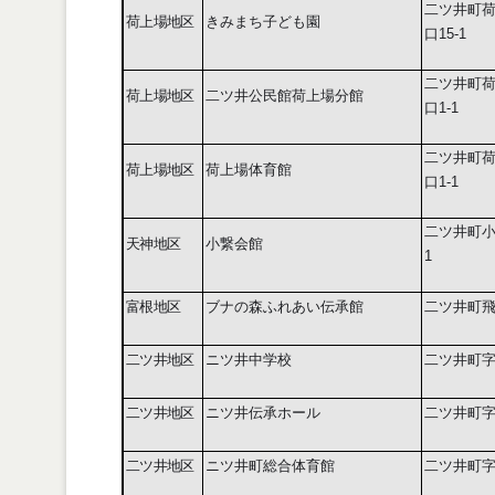
二ツ井町
荷上場地区
きみまち子ども園
口
15-1
二ツ井町
荷上場地区
二ツ井公民館荷上場分館
口
1-1
二ツ井町
荷上場地区
荷上場体育館
口
1-1
二ツ井町
天神地区
小繋会館
1
富根地区
ブナの森ふれあい伝承館
二ツ井町
二ツ井地区
ニツ井中学校
二ツ井町
二ツ井地区
ニツ井伝承ホール
二ツ井町
二ツ井地区
ニツ井町総合体育館
二ツ井町