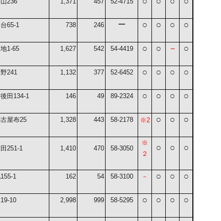
○
○
○
○
ノ山
236
1,371
457
52-4715
○
○
○
○
ー
林台
65-1
738
246
○
○
－
○
谷地
1-65
1,627
542
54-4419
○
○
○
○
中野
241
1,132
377
52-6452
○
○
○
○
南後田
134-1
146
49
89-2324
○
○
○
嶋古屋布
25
1,328
443
58-2178
※
2
※
○
○
○
扇田
251-1
1,410
470
58-3050
２
○
○
○
地
155-1
162
54
58-3100
－
○
○
○
○
沢
19-10
2,998
999
58-5295