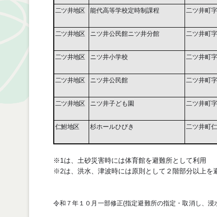
二ツ井地区
能代高等学校定時制課程
二ツ井町
二ツ井地区
ニツ井公民館ニツ井分館
二ツ井町
二ツ井地区
ニツ井小学校
二ツ井町
二ツ井地区
ニツ井公民館
二ツ井町
二ツ井地区
ニツ井子ども園
二ツ井町
仁鮒地区
杉ホールひびき
二ツ井町
※1は、土砂災害時には体育館を避難所として利用
※
2
は、洪水、津波時には原則として２階部分以上を
令和７
年１０月一部修正(指定避難所の指定・取消し、浸