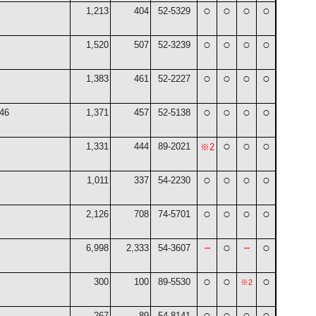
○
○
○
○
1,213
404
52-5329
○
○
○
○
1,520
507
52-3239
○
○
○
○
1,383
461
52-2227
○
○
○
○
-46
1,371
457
52-5138
○
○
○
1,331
444
89-2021
※
2
○
○
○
○
1,011
337
54-2230
○
○
○
○
2,126
7
08
74-5701
－
○
－
○
6,998
2,333
54-3607
○
○
○
300
100
89-5530
※2
○
○
○
○
267
89
54-8141