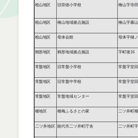
桧山地区
旧崇徳小学校
檜山字寺
桧山地区
檜山地域拠点施設
檜山字霧
桧山地区
母体会館
母体字樋ノ口
鶴形地区
鶴形地域拠点施設
字町後16
常盤地区
旧常盤小学校
常盤字堂
常盤地区
旧常盤中学校
常盤字堂
常盤地区
常盤地域センター
常盤字堂
種地区
種梅ふるさとの家
二ツ井町
二ツ井地区
能代市二ツ井町庁舎
二ツ井町字