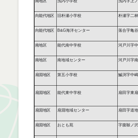
南地区
浅内小学校
浅内字上
向能代地区
旧朴瀬小学校
朴瀬字二
向能代地区
B&G
海洋センター
落合字亀
南地区
能代南中学校
河戸川字
南地区
南地域センター
河戸川字
扇淵地区
第五小学校
鰄渕字中
扇淵地区
能代東中学校
扇田字東
扇淵地区
扇淵地域センター
扇田字道
扇淵地区
おとも苑
字腹鞁ノ