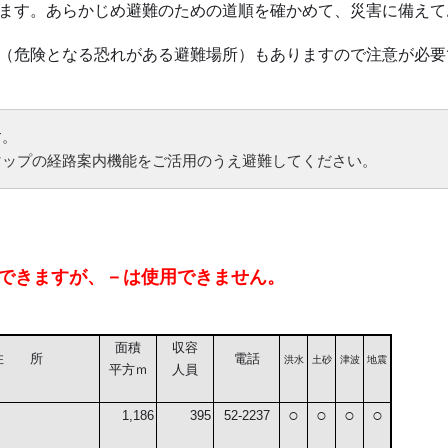
ます。あらかじめ避難のための道順を確かめて、災害に備えて
（危険となる恐れがある避難場所）もありますので注意が必要
。

eマップの経路案内機能をご活用のうえ避難してください。
難できますが、－は使用できません。
面積
収容
住 所
電話
洪水
土
砂
津波
地震
平方ｍ
人員
○
○
○
○
1,186
395
52-2237