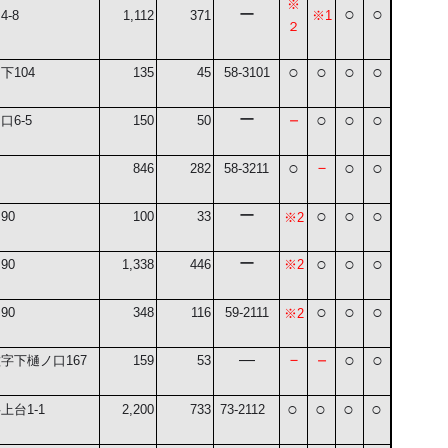
※
○
○
ー
田
4-8
1,112
371
※1
２
○
○
○
○
山下
104
135
45
58-3101
－
○
○
○
ー
6-5
150
50
○
○
○
－
846
282
58-3211
○
○
○
ー
回
90
100
33
※
2
○
○
○
ー
回
90
1,338
446
※
2
○
○
○
回
90
348
116
59-2111
※
2
－
○
○
―
－
種字下樋ノ口
167
159
53
○
○
○
○
上台1-1
2,200
733
73-2112