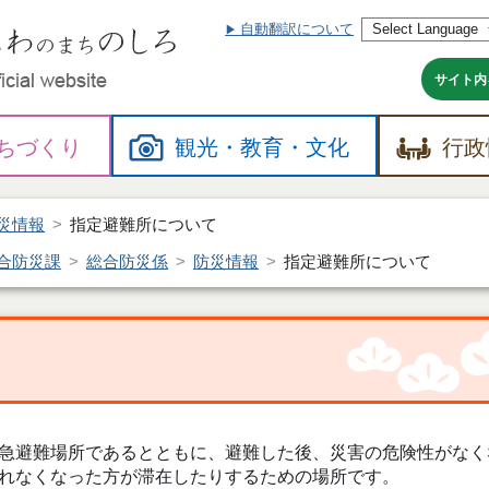
自動翻訳について
本
文
へ
サイト内
ちづくり
観光・
教育・
文化
行政
災情報
指定避難所について
合防災課
総合防災係
防災情報
指定避難所について
急避難場所であるとともに、避難した後、災害の危険性がなく
れなくなった方が滞在したりするための場所です。