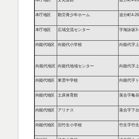
本庁地区
勤労青少年ホーム
追分町
4-26
本庁地区
広域交流センター
字海詠坂
3-
向能代地区
向能代小学校
向能代字
向能代地区
向能代地域センター
向能代字上野
向能代地区
東雲中学校
向能代字
向能代地区
土床体育館
落合字亀
向能代地区
アリナス
落合字下
向能代地区
旧竹生小学校
竹生字竹