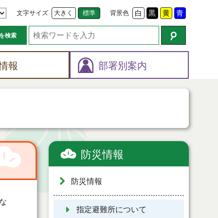
文字サイズ
大きく
標準
背景色
白
黒
黄
青
を検索
情報
部署別案内
防災情報
防災情報
な
指定避難所について