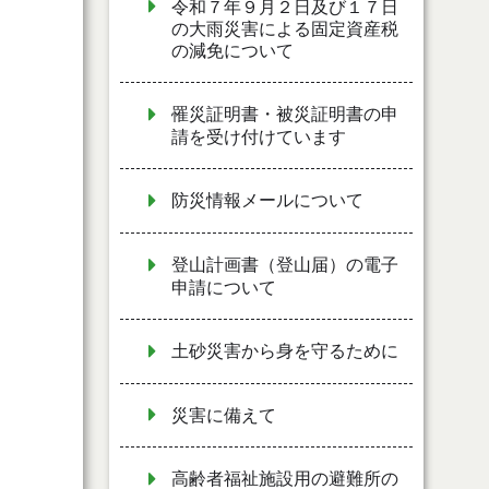
令和７年９月２日及び１７日
の大雨災害による固定資産税
の減免について
罹災証明書・被災証明書の申
請を受け付けています
防災情報メールについて
登山計画書（登山届）の電子
申請について
土砂災害から身を守るために
災害に備えて
高齢者福祉施設用の避難所の