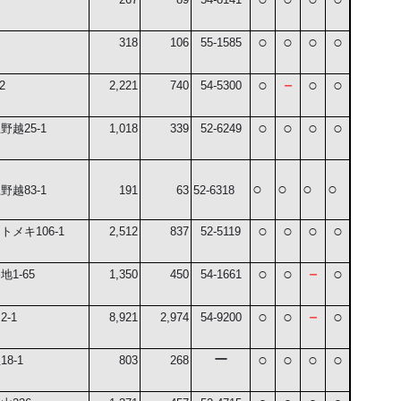
○
○
○
○
318
106
55-1585
○
－
○
○
2
2,221
740
54-5300
○
○
○
○
上野越
25-1
1,018
339
52-6249
○
○
○
○
越83-1
191
63
52-6318
○
○
○
○
トトメキ
106-1
2,512
837
52-5119
○
○
－
○
谷地
1-65
1,350
450
54-1661
○
○
－
○
台
2-1
8,921
2,974
54-9200
○
○
○
○
ー
生
18-1
803
268