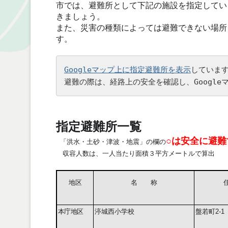
市では、避難所として下記の施設を指定してい
きましょう。
また、災害の種類によっては避難できない場所
す。
Googleマップ上に指定避難所を表示
しています
避難の際は、経路上の安全を確認し、Googl
指定避難所一覧
○は安全に避
「洪水・土砂・津波・地震」の欄の
収容人数は、一人当たり面積３平方メートルで算出
地区
名 称
本庁地区
渟城西小学校
盤若町
2-1