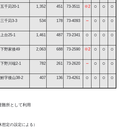
○
○
○
字五千苅
20-1
1,352
451
73-3511
※
2
－
○
○
○
字三千苅
3-3
534
178
73-4093
○
○
○
○
字上台
25-1
1,461
487
73-2341
○
○
○
字下野家後
49
2,063
688
73-2590
※
2
－
○
○
○
字下野川端
2-1
782
261
73-2620
○
○
○
○
仁鮒字後山
38-2
407
136
73-4261
避難所として利用
水想定の設定による）