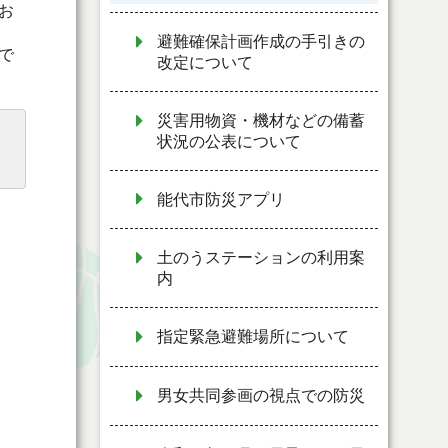
お
避難確保計画作成の手引きの
で
改定について
災害用物資・機材などの備蓄
状況の公表について
能代市防災アプリ
土のうステーションの利用案
内
指定緊急避難場所について
男女共同参画の視点での防災