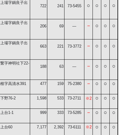
荷上場字鍋良子出
○
○
○
○
722
241
73-5455
荷上場字鍋良子出
－
○
○
○
206
69
―
荷上場字鍋良子出
－
○
○
○
663
221
73-3772
小繋字神明社下
22-
－
○
○
○
188
63
―
－
○
○
○
飛根字高清水
391
477
159
75-2380
○
○
○
字下野
76-2
1,598
533
73-2711
※
2
－
○
○
○
字上台
1-1
999
333
73-5285
○
○
○
字上台
60
7,177
2,392
73-6111
※
2