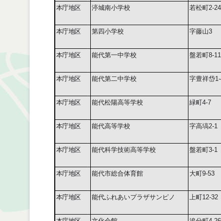
本庁地区
渟城南小学校
若松町
2-24
本庁地区
第四小学校
字藤山
3
本庁地区
能代第一中学校
盤若町
8-11
本庁地区
能代第二中学校
字豊祥岱
1
本庁地区
能代松陽高等学校
緑町
4-7
本庁地区
能代高等学校
字高塙
2-1
本庁地区
能代科学技術高等学校
盤若町
3-1
本庁地区
能代市総合体育館
大町
9-53
本庁地区
能代ふれあいプラザサンピノ
上町12-32
本庁地区
文化会館
追分町
4-26