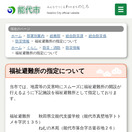
現在のページ
ホーム
部署別案内
総務部
総合防災課
総合防災係
防災情報
福祉避難所の指定について
ホーム
くらし
防災・消防
防災情報
福祉避難所の指定について
福祉避難所の指定について
当市では、地震等の災害時にスムーズに福祉避難所の開設が
行えるように下記施設を福祉避難所として指定しておりま
す。
福祉避難所 秋田県立能代支援学校（能代市真壁地字トト
メキ字沢１３５）
ねむの木苑（能代市落合字古釜谷地２６）