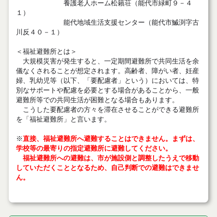
養護老人ホーム松籟荘（能代市緑町９－４
１）
能代地域生活支援センター（能代市鰄渕字古
川反４０－１）
＜福祉避難所とは＞
大規模災害が発生すると、一定期間避難所で共同生活を余
儀なくされることが想定されます。高齢者、障がい者、妊産
婦、乳幼児等（以下、「要配慮者」という）においては、特
別なサポートや配慮を必要とする場合があることから、一般
避難所等での共同生活が困難となる場合もあります。
こうした要配慮者の方々を滞在させることができる避難所
を「福祉避難所」と言います。
※
直接、福祉避難所へ避難することはできません。まずは、
学校等の最寄りの指定避難所に避難してください。
福祉避難所への避難は、市が施設側と調整したうえで移動
していただくこととなるため、自己判断での避難はできませ
ん。