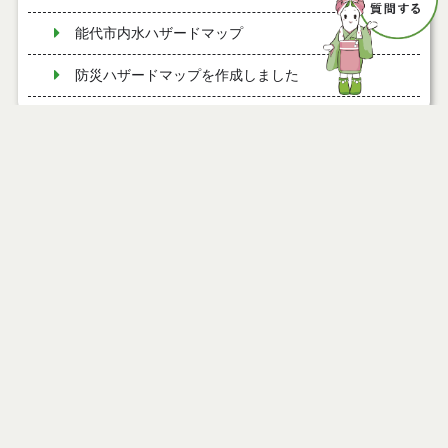
能代市内水ハザードマップ
防災ハザードマップを作成しました
能代市防災ハザードマップの一部訂正について
ページ情報
土砂災害の危険箇所を確認しましょう
公開日
2018年11月09日
屋根の雪下ろし作業の安全を確保するための「命綱
最終更新日
2024年11月29日
等取付装置を設置可能な事業者一覧表」 について
福祉避難所の指定について
令和５年７月１４日からの大雨災害概要及び検証報
告書について
ページトップ
市からの避難情報について
庁舎案内
山地災害危険地区について
市へのアクセス
避難所等における新型コロナウイルス感染症対策へ