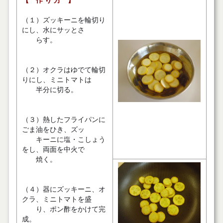
【 作 り 方 】
（１）ズッキーニを輪切り
にし、水にサッとさ
らす。
（２）オクラはゆでて輪切
りにし、ミニトマトは
半分に切る。
（３）熱したフライパンに
ごま油をひき、ズッ
キーニに塩・こしょう
をし、両面を中火で
焼く。
（４）器にズッキーニ、オ
クラ、ミニトマトを盛
り、ポン酢をかけて完
成。