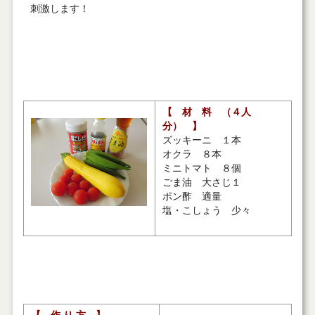
刺激します！
行間あき
【 材 料 （４人
分） 】
ズッキーニ １本
オクラ ８本
ミニトマト ８個
ごま油 大さじ１
ポン酢 適量
塩・こしょう 少々
行間あき