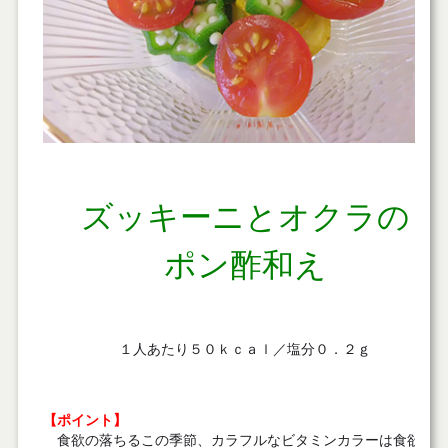
行間あき
ズッキーニとオクラの
ポン酢和え
行間あき
１人あたり５０ｋｃａｌ／塩分０．２ｇ
行間あき
【ポイント】
食欲の落ちるこの季節、カラフルなビタミンカラーは食欲を