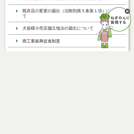
既存店の変更の届出（法附則第５条第１項）につい
て
大規模小売店舗立地法の届出について
商工業振興促進制度
ローカルスタートアップビジネス創出地域おこし協
力隊募集中！
変更の届出（法第６条第２項）について
ページ情報
能代工業団地交流会館
公開日
2016年08月26日
最終更新日
2016年08月26日
二ツ井コミュニティバスをご利用ください
能代市 首都圏等人材獲得・定着支援事業について
「中小企業等経営強化法」に基づく先端設備等導入
計画について
ページトップ