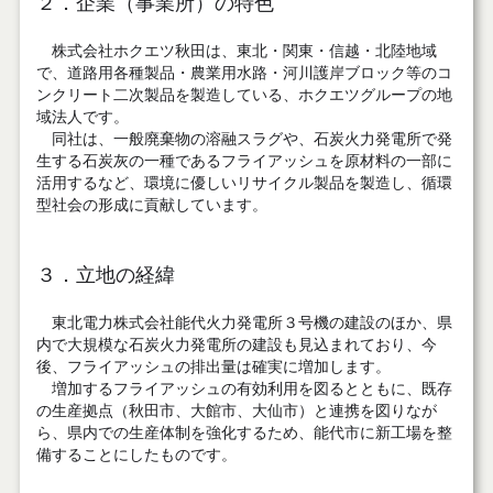
２．企業（事業所）の特色
株式会社ホクエツ秋田は、東北・関東・信越・北陸地域
で、道路用各種製品・農業用水路・河川護岸ブロック等のコ
ンクリート二次製品を製造している、ホクエツグループの地
域法人です。
同社は、一般廃棄物の溶融スラグや、石炭火力発電所で発
生する石炭灰の一種であるフライアッシュを原材料の一部に
活用するなど、環境に優しいリサイクル製品を製造し、循環
型社会の形成に貢献しています。
３．立地の経緯
東北電力株式会社能代火力発電所３号機の建設のほか、県
内で大規模な石炭火力発電所の建設も見込まれており、今
後、フライアッシュの排出量は確実に増加します。
増加するフライアッシュの有効利用を図るとともに、既存
の生産拠点（秋田市、大館市、大仙市）と連携を図りなが
ら、県内での生産体制を強化するため、能代市に新工場を整
備することにしたものです。