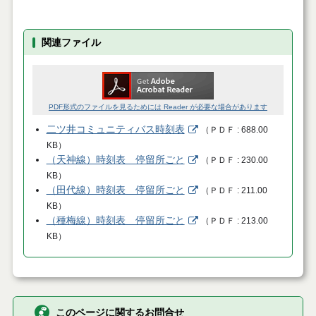
関連ファイル
PDF形式のファイルを見るためには Reader が必要な場合があります
二ツ井コミュニティバス時刻表
（
ＰＤＦ
688.00
KB
）
（天神線）時刻表＿停留所ごと
（
ＰＤＦ
230.00
KB
）
（田代線）時刻表＿停留所ごと
（
ＰＤＦ
211.00
KB
）
（種梅線）時刻表＿停留所ごと
（
ＰＤＦ
213.00
KB
）
このページに関するお問合せ