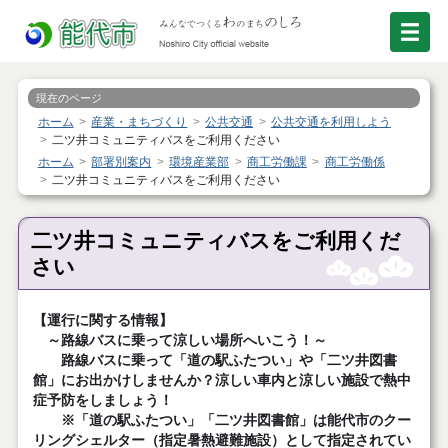
現在のページ
ホーム
産業・まちづくり
公共交通
公共交通を利用しよう
二ツ井コミュニティバスをご利用ください
ホーム
部署別案内
環境産業部
商工労働課
商工労働係
二ツ井コミュニティバスをご利用ください
二ツ井コミュニティバスをご利用くだ
さい
【運行に関する情報】
～路線バスに乗って涼しい場所へいこう！～
路線バスに乗って「道の駅ふたつい」や「二ツ井図書
館」にお出かけしませんか？涼しい車内と涼しい施設で熱中
症予防をしましょう！
※「道の駅ふたつい」「二ツ井図書館」は能代市のクー
リングシェルター（指定暑熱避難施設）として指定されてい