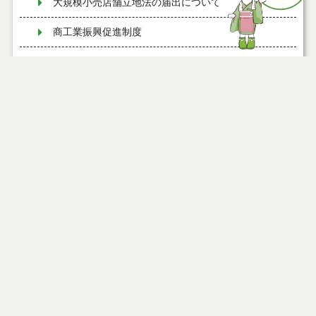
大規模小売店舗立地法の届出について
商工業振興促進制度
ローカルスタートアップビジネス創出地域おこし協
力隊募集中！
変更の届出（法第６条第２項）について
能代工業団地交流会館
二ツ井コミュニティバスをご利用ください
能代市 首都圏等人材獲得・定着支援事業について
「中小企業等経営強化法」に基づく先端設備等導入
計画について
特定計量器（はかり）の定期検査について
まちなかコサクル乗り方説明会について