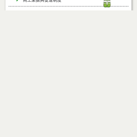
商工業振興促進制度
ローカルスタートアップビジネス創出地域おこし協
力隊募集中！
変更の届出（法第６条第２項）について
能代工業団地交流会館
二ツ井コミュニティバスをご利用ください
能代市 首都圏等人材獲得・定着支援事業について
「中小企業等経営強化法」に基づく先端設備等導入
計画について
特定計量器（はかり）の定期検査について
まちなかコサクル乗り方説明会について
秋田県よろず支援拠点 無料経営相談会のお知らせ