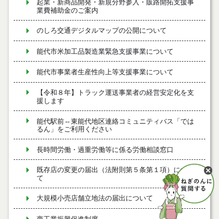
起業・新商品開発・新規分野参入・販路開拓支援事
業費補助金のご案内
のしろ交通デジタルマップの公開について
能代市米加工品製造業緊急支援事業について
能代市事業者生産性向上等支援事業について
【令和８年】トラック運送事業者の経営安定化を支
援します
能代駅前⇔東能代地区連絡コミュニティバス「では
るん」をご利用ください
長時間労働・過重労働等に係る労働相談窓口
既存店の変更の届出（法附則第５条第１項）につい
て
大規模小売店舗立地法の届出について