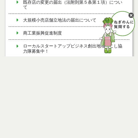
既存店の変更の届出（法附則第５条第１項）につい
て
大規模小売店舗立地法の届出について
商工業振興促進制度
ローカルスタートアップビジネス創出地域おこし協
力隊募集中！
変更の届出（法第６条第２項）について
能代工業団地交流会館
二ツ井コミュニティバスをご利用ください
能代市 首都圏等人材獲得・定着支援事業について
「中小企業等経営強化法」に基づく先端設備等導入
計画について
特定計量器（はかり）の定期検査について