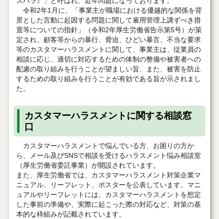
スハラ）」と呼ばれ、近年問題になっております。
令和2年1月に、「事業主が職場における優越的な関係を背
景とした言動に起因する問題に関して雇用管理上講ずべき措
置等についての指針」（令和2年厚生労働省告示第5号）が策
定され、顧客等からの暴行、脅迫、ひどい暴言、不当な要求
等のカスタマーハラスメントに関して、事業主は、従業員の
相談に応じ、適切に対応するための体制の整備や被害者への
配慮の取り組みを行うことが望ましい旨、また、被害を防止
するための取り組みを行うことが有効である旨が示されまし
た。
カスタマーハラスメントに関する相談窓
口
カスタマーハラスメントで悩んでいる方、お困りの方か
ら、メール及びSNSで相談を受けるハラスメント悩み相談室
（厚生労働省委託事業）が開設されています。
また、厚生労働省では、カスタマーハラスメント対策企業マ
ニュアル、リーフレット、ポスターを公表しています。マニ
ュアルやリーフレットには、カスタマーハラスメントを想定
した事前の準備や、実際に起こった際の対応など、対策の基
本的な枠組みが記載されています。