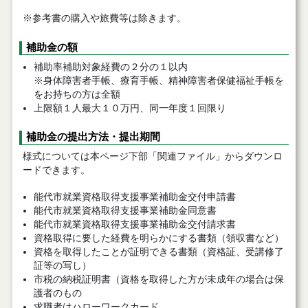
※参考書の購入や旅費等は除きます。
補助金の額
補助率補助対象経費の２分の１以内
※身体障害者手帳、療育手帳、精神障害者保健福祉手帳を
をお持ちの方は全額
上限額１人最大１０万円、同一年度１回限り
補助金の提出方法・提出期間
様式については本ページ下部「関連ファイル」からダウンロ
ードできます。
能代市就業資格取得支援事業補助金交付申請書
能代市就業資格取得支援事業補助金同意書
能代市就業資格取得支援事業補助金交付請求書
資格取得に要した経費を明らかにする書類（領収書など）
資格を取得したことが証明できる書類（資格証、受講修了
証等の写し）
市税の納税証明書（資格を取得した方が未成年の場合は保
護者のもの
求職者はハローワークカード