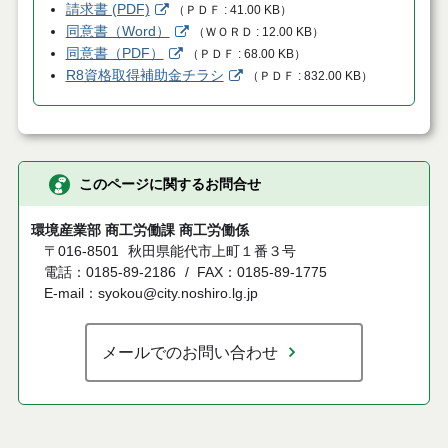
請求書 (PDF)
（
ＰＤＦ
41.00 KB
）
同意書（Word）
（
ＷＯＲＤ
12.00 KB
）
同意書（PDF）
（
ＰＤＦ
68.00 KB
）
R8資格取得補助金チラシ
（
ＰＤＦ
832.00 KB
）
このページに関するお問合せ
環境産業部 商工労働課 商工労働係
〒016-8501
秋田県能代市上町１番３号
電話：0185-89-2186
FAX：0185-89-1775
E-mail：syokou@city.noshiro.lg.jp
メールでのお問い合わせ