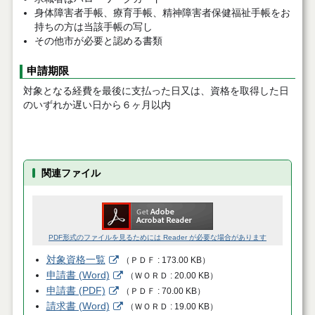
身体障害者手帳、療育手帳、精神障害者保健福祉手帳をお
持ちの方は当該手帳の写し
その他市が必要と認める書類
申請期限
対象となる経費を最後に支払った日又は、資格を取得した日
のいずれか遅い日から６ヶ月以内
関連ファイル
PDF形式のファイルを見るためには Reader が必要な場合があります
対象資格一覧
（
ＰＤＦ
173.00 KB
）
申請書 (Word)
（
ＷＯＲＤ
20.00 KB
）
申請書 (PDF)
（
ＰＤＦ
70.00 KB
）
請求書 (Word)
（
ＷＯＲＤ
19.00 KB
）