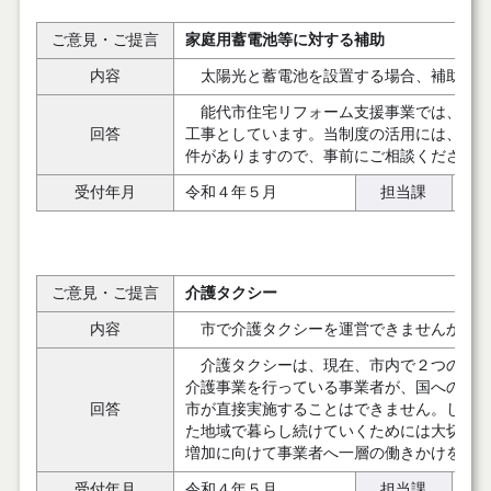
ご意見・ご提言
家庭用蓄電池等に対する補助
内容
太陽光と蓄電池を設置する場合、補助金は
能代市住宅リフォーム支援事業では、住宅
回答
工事としています。当制度の活用には、補
件がありますので、事前にご相談ください
受付年月
令和４年５月
担当課
都
ご意見・ご提言
介護タクシー
内容
市で介護タクシーを運営できませんか。
介護タクシーは、現在、市内で２つの訪問
介護事業を行っている事業者が、国への手
回答
市が直接実施することはできません。しか
た地域で暮らし続けていくためには大切な
増加に向けて事業者へ一層の働きかけを行
受付年月
令和４年５月
担当課
長