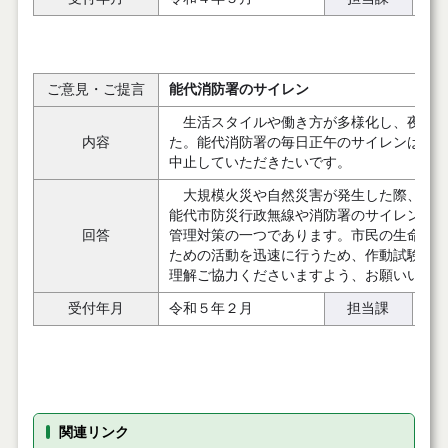
ご意見・ご提言
能代消防署のサイレン
生活スタイルや働き方が多様化し、夜勤の
内容
た。能代消防署の毎日正午のサイレンは、
中止していただきたいです。
大規模火災や自然災害が発生した際、市民
能代市防災行政無線や消防署のサイレンな
回答
管理対策の一つであります。市民の生命、
ための活動を迅速に行うため、作動試験を
理解ご協力くださいますよう、お願いいた
受付年月
令和５年２月
担当課
消
関連リンク