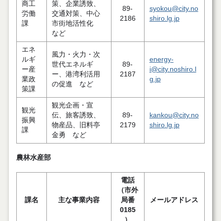
商工
策、企業誘致、
89-
syokou@city.no
労働
交通対策、中心
2186
shiro.lg.jp
課
市街地活性化
など
エネ
風力・火力・次
ルギ
energy-
世代エネルギ
89-
ー産
i@city.noshiro.l
ー、港湾利活用
2187
業政
g.jp
の促進 など
策課
観光企画・宣
観光
伝、旅客誘致、
89-
kankou@city.no
振興
物産品、旧料亭
2179
shiro.lg.jp
課
金勇 など
農林水産部
電話
（市外
課名
主な事業内容
局番
メールアドレス
0185
）