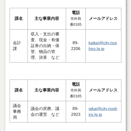
電話
課名
主な事業内容
メールアドレス
市外局
番0185
収入・支出の審
査、現金・有価
会計
89-
kaikei@city.nos
証券の出納・保
課
2206
hiro.lg.jp
管、物品の管
理、決算 など
電話
課名
主な事業内容
メールアドレス
市外局
番0185
議会
議会の庶務、議
89-
gikai@city.nosh
事務
会の運営 など
2923
iro.lg.jp
局