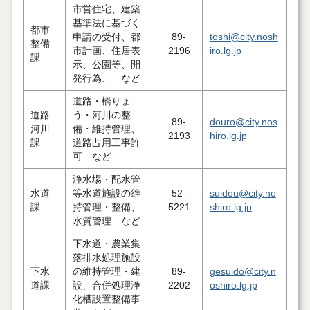
市営住宅、建築
基準法に基づく
都市
申請の受付、都
89-
toshi@city.nosh
整備
市計画、住居表
2196
iro.lg.jp
課
示、公園等、開
発行為、 など
道路・橋りょ
道路
う・河川の整
89-
douro@city.nos
河川
備・維持管理、
2193
hiro.lg.jp
課
道路占用工事許
可 など
浄水場・配水管
水道
等水道施設の維
52-
suidou@city.no
課
持管理・整備、
5221
shiro.lg.jp
水質管理 など
下水道・農業集
落排水処理施設
下水
の維持管理・建
89-
gesuido@city.n
道課
設、合併処理浄
2202
oshiro.lg.jp
化槽設置整備事