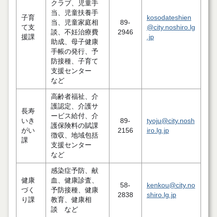
クラブ、児童手
当、児童扶養手
子育
kosodateshien
当、児童家庭相
89-
て支
@city.noshiro.lg
談、不妊治療費
2946
援課
.jp
助成、母子健康
手帳の発行、予
防接種、子育て
支援センター
など
高齢者福祉、介
護認定、介護サ
長寿
ービス給付、介
いき
89-
tyoju@city.nosh
護保険料の賦課
がい
2156
iro.lg.jp
徴収、地域包括
課
支援センター
など
感染症予防、献
健康
血、健康診査、
58-
kenkou@city.no
づく
予防接種、健康
2838
shiro.lg.jp
り課
教育、健康相
談 など