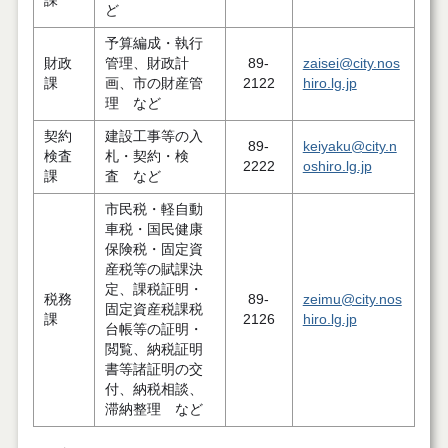
課
ど
予算編成・執行
財政
管理、財政計
89-
zaisei@city.nos
課
画、市の財産管
2122
hiro.lg.jp
理 など
契約
建設工事等の入
89-
keiyaku@city.n
検査
札・契約・検
2222
oshiro.lg.jp
課
査 など
市民税・軽自動
車税・国民健康
保険税・固定資
産税等の賦課決
定、課税証明・
税務
89-
zeimu@city.nos
固定資産税課税
課
2126
hiro.lg.jp
台帳等の証明・
閲覧、納税証明
書等諸証明の交
付、納税相談、
滞納整理 など