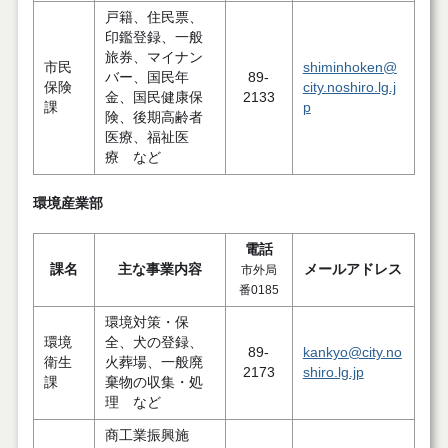
戸籍、住民票、
印鑑登録、一般
旅券、マイナン
市民
shiminhoken@
バー、国民年
89-
保険
city.noshiro.lg.j
金、国民健康保
2133
課
p
険、後期高齢者
医療、福祉医
療 など
環境産業部
電話
課名
主な事業内容
メールアドレス
市外局
番0185
環境対策・保
環境
全、犬の登録、
89-
kankyo@city.no
衛生
火葬場、一般廃
2173
shiro.lg.jp
課
棄物の収集・処
理 など
商工業振興施