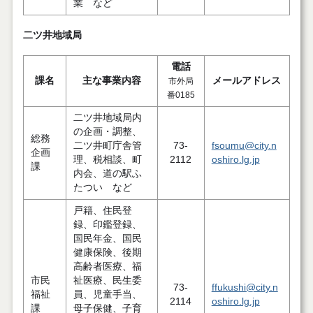
業 など
二ツ井地域局
電話
課名
主な事業内容
メールアドレス
市外局
番0185
二ツ井地域局内
の企画・調整、
総務
二ツ井町庁舎管
73-
fsoumu@city.n
企画
理、税相談、町
2112
oshiro.lg.jp
課
内会、道の駅ふ
たつい など
戸籍、住民登
録、印鑑登録、
国民年金、国民
健康保険、後期
高齢者医療、福
市民
祉医療、民生委
73-
ffukushi@city.n
福祉
員、児童手当、
2114
oshiro.lg.jp
課
母子保健、子育