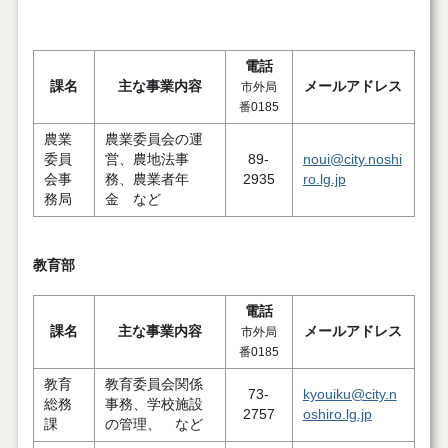
電話
課名
主な事業内容
メールアドレス
市外局
番0185
農業
農業委員会の運
委員
営、農地法事
89-
noui@city.noshi
会事
務、農業者年
2935
ro.lg.jp
務局
金 など
教育部
電話
課名
主な事業内容
メールアドレス
市外局
番0185
教育
教育委員会関係
73-
kyouiku@city.n
総務
事務、学校施設
2757
oshiro.lg.jp
課
の管理、 など