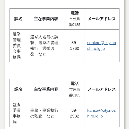
電話
課名
主な事業内容
メールアドレス
市外局
番0185
選挙
選挙人名簿の調
管理
製、選挙の管理
89-
senkan@city.no
委員
執行、選挙啓
1760
shiro.lg.jp
会事
発 など
務局
電話
課名
主な事業内容
メールアドレス
市外局
番0185
監査
委員
事務・事業執行
89-
kansa@city.nos
事務
の監査 など
2932
hiro.lg.jp
局