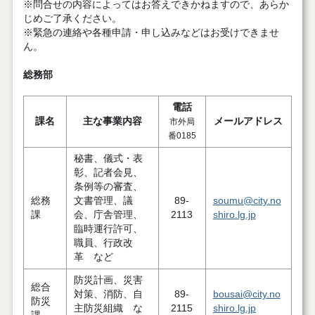
※問合せの内容によってはお答えできかねますので、あらか
じめご了承ください。
※緊急の連絡や各種申請・申し込みなどはお受けできませ
ん。
総務部
電話
課名
主な事業内容
メールアドレス
市外局
番0185
秘書、儀式・表
彰、記者会見、
条例等の審査、
総務
文書管理、議
89-
soumu@city.no
課
会、庁舎管理、
2113
shiro.lg.jp
臨時運行許可、
職員、行政改
革 など
防災計画、災害
総合
対策、消防、自
89-
bousai@city.no
防災
主防災組織 な
2115
shiro.lg.jp