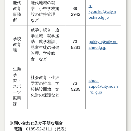
能代
能代地域の就
n-
教育
学、小中学校施
89-
kyouiku@city.n
事務
設の維持管理
2942
oshiro.lg.jp
所
など
就学手続き、通
学区域、就学援
学校
助、就学相談、
73-
gakkyo@city.no
教育
児童生徒の保健
5281
shiro.lg.jp
課
管理、学校給
食 など
生涯
学
社会教育・生涯
習・
shou-
学習の推進、学
73-
スポ
supo@city.nosh
校施設開放、文
5285
ーツ
iro.lg.jp
化財の保護など
振興
課
※問い合わせ先が不明な場合
電話
0185-52-2111（代表）