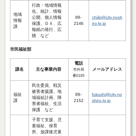
行政・地域情報
化、統計、情報
地域
公開、個人情報
89-
chiiki@city.nosh
情報
保護、ＤＸ、広
2146
iro.lg.jp
課
報紙の発行、広
聴 など
市民福祉部
電話
課名
主な事業内容
メールアドレス
市外局
番0185
民生委員、戦災
被害者援護、地
福祉
89-
fukushi@city.no
域福祉計画、障
課
2152
shiro.lg.jp
害者福祉、生活
保護 など
子育て支援、児
童福祉、保育
所、放課後児童