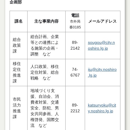
企画部
電話
課名
主な事業内容
メールアドレス
市外局
番0185
総合計画、企業
総合
等との連携によ
89-
sougou@city.n
政策
る施策の企画・
2142
oshiro.lg.jp
課
調整 など
移住
人口政策、移住
定住
74-
iju@city.noshiro
定住対策、総合
推進
6767
.lg.jp
戦略 など
課
地域づくり支
援、自治会、消
市民
費者対策、交通
活力
89-
katsuryoku@cit
安全、防犯、男
推進
2212
y.noshiro.lg.jp
女共同参画、人
課
権啓発、国際交
流 など