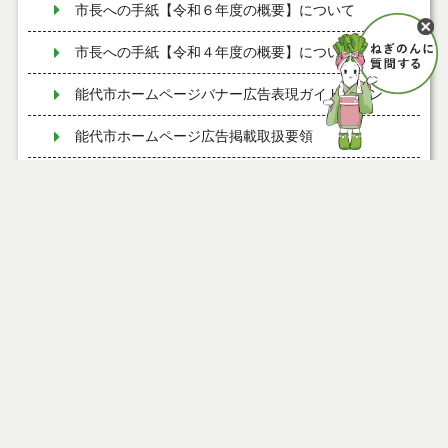
市長への手紙【令和６年度の概要】について
市長への手紙【令和４年度の概要】について
能代市ホームページバナー広告表現ガイドライン
能代市ホームページ広告掲載取扱要領
バナー広告を募集しています
市民の皆さんとミーティング開催状況（令和７年
度）
令和８年度 広報のしろ発行予定をお知らせします
『桃太郎電鉄２ ～あなたの町も きっとある～』に能
代駅が登場しました！
令和７年度市民意識調査の結果について
能代市シティプロモーション用名刺について