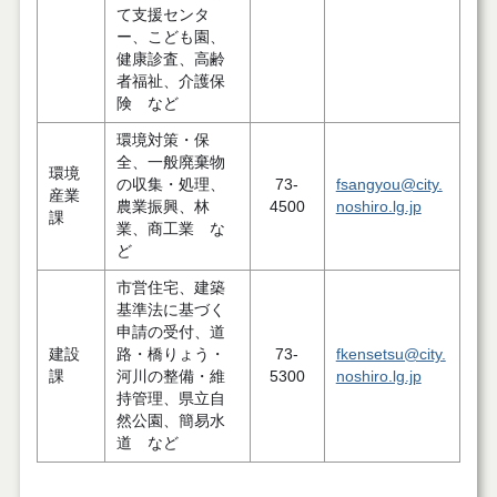
て支援センタ
ー、こども園、
健康診査、高齢
者福祉、介護保
険 など
環境対策・保
全、一般廃棄物
環境
の収集・処理、
73-
fsangyou@city.
産業
農業振興、林
4500
noshiro.lg.jp
課
業、商工業 な
ど
市営住宅、建築
基準法に基づく
申請の受付、道
建設
路・橋りょう・
73-
fkensetsu@city.
課
河川の整備・維
5300
noshiro.lg.jp
持管理、県立自
然公園、簡易水
道 など