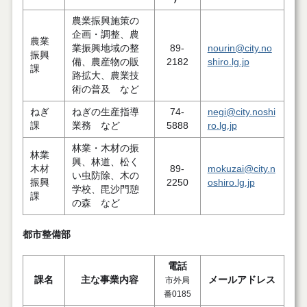
農業振興施策の
企画・調整、農
農業
業振興地域の整
89-
nourin@city.no
振興
備、農産物の販
2182
shiro.lg.jp
課
路拡大、農業技
術の普及 など
ねぎ
ねぎの生産指導
74-
negi@city.noshi
課
業務 など
5888
ro.lg.jp
林業・木材の振
林業
興、林道、松く
木材
89-
mokuzai@city.n
い虫防除、木の
振興
2250
oshiro.lg.jp
学校、毘沙門憩
課
の森 など
都市整備部
電話
課名
主な事業内容
メールアドレス
市外局
番0185