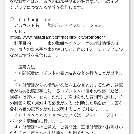
を掲載するほか、市内の出来事や市の魅力など、市のイメー
ジアップにつながる情報を発信します。
〇Ｉｎｓｔａｇｒａｍ
・アカウント名 能代市シティプロモーション
・ＵＲＬ
https://www.instagram.com/noshiro_citypromotion/
・利用目的 市の取組やイベント等の行政情報のほ
か、市内の出来事や市の魅力など、市のイメージアップにつ
ながる情報を発信します。
３ 運用方法
（１）閲覧者はコメントの書き込みなどを行うことが出来ま
す。
（２）所管課からの情報の発信を主な目的とするため、閲覧
者からの投稿記事に対するコメントへの個別の対応（返信、
回答）は行いません。ただし、寄せられた質問等に対し、そ
の回答を広く周知する必要があると判断した場合は、回答を
含む内容の記事を新たに投稿することで対応します。
（３）Ｉｎｓｔａｇｒａｍについては、フォロー・フォロー
バックを積極的に行います。
（４）所管課へのご意見・ご質問は、直接所管課へお寄せい
ただくか、市長への手紙等をご利用ください。