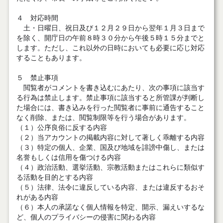
４ 対応時間
土・日曜日、祝日及び１２月２９日から翌年１月３日まで
を除く、開庁日の午前８時３０分から午後５時１５分までと
します。ただし、これ以外の日時においても必要に応じ対応
することもあります。
５ 禁止事項
閲覧者がコメントを書き込むにあたり、次の事項に該当す
る行為は禁止します。禁止事項に該当すると所管課が判断し
た場合には、書き込みを行った閲覧者に事前に通告すること
なく削除、または、閲覧制限等を行う場合があります。
（１）公序良俗に反する内容
（２）当アカウントの掲載内容に対して著しく乖離する内容
（３）特定の個人、企業、国及び地域を誹謗中傷し、または
名誉もしくは信用を傷つける内容
（４）政治活動、選挙活動、宗教活動またはこれらに類似す
る活動を目的とする内容
（５）法律、法令に違反している内容、または違反するおそ
れがある内容
（６）本人の承諾なく個人情報を特定、開示、漏えいするな
ど、個人のプライバシーの侵害に関わる内容