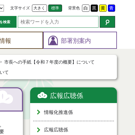
文字サイズ
大きく
標準
背景色
白
黒
黄
青
を検索
情報
部署別案内
市長への手紙【令和７年度の概要】について
いて
広報広聴係
情報化推進係
。
広報広聴係
要