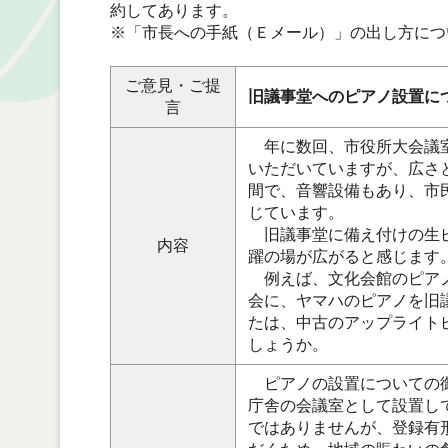
約してあります。
※「市長への手紙（Ｅメール）」の出し方につ
ご意見・ご提
旧議事堂へのピアノ設置に
言
年に数回、市役所大会議室
いただいていますが、広さ
間で、音響設備もあり、市
じています。
旧議事堂に備え付けの生ピ
内容
躍の場が広がると感じます
例えば、文化会館のピアノ
会に、ヤマハのピアノを旧
たは、中古のアップライト
しょうか。
ピアノの設置についての御
庁舎の会議室として設置し
ではありませんが、登録有