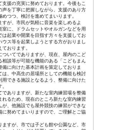
て支援の充実に努めております。今後もこ
の声を丁寧に把握しながら、支援のあり方
極めつつ、検討を進めてまいります。
すが、市民が気軽に音楽を楽しめるよ
楽室に、ドラムセットやオルガンなどを用
では起業や開業を目指す方々を支援してお
ハウス等を起業しようとする方がおりまし
えております。
ついてでありますが、現在、屋内のこど
る相談等が可能な機能のある「こどもまん
整備に向けた基本計画を策定しておりま
ては、中高生の居場所としての機能も検討
利用できる施設となるよう、整備に向けた
す。
でありますが、新たな室内練習場を整備
まれるため、現在のところ新たな室内練習
んが、他施設でも屋外競技の練習ができな
備に努めてまいりますので、ご理解とご協
ますが、市では子ども館や公園など、市