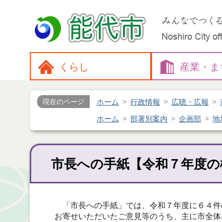
くらし
産業・
ま
ホーム
行政情報
広聴・広報
現在のページ
ホーム
部署別案内
企画部
地
市長への手紙【令和７年度の
「市長への手紙」では、令和７年度に６４件
お寄せいただいたご意見等のうち、主に市全体