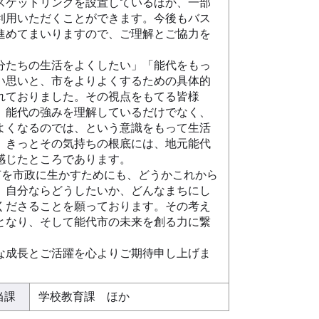
スケットリングを設置しているほか、一部
利用いただくことができます。今後もバス
進めてまいりますので、ご理解とご協力を
たちの生活をよくしたい」「能代をもっ
い思いと、市をよりよくするための具体的
れておりました。その視点をもてる皆様
、能代の強みを理解しているだけでなく、
よくなるのでは、という意識をもって生活
。きっとその気持ちの根底には、地元能代
感じたところであります。
声を市政に生かすためにも、どうかこれから
、自分ならどうしたいか、どんなまちにし
くださることを願っております。その考え
となり、そして能代市の未来を創る力に繋
。
成長とご活躍を心よりご期待申し上げま
当課
学校教育課 ほか