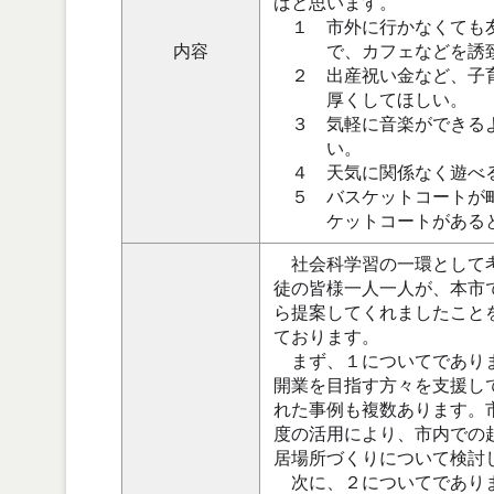
ばと思います。
１ 市外に行かなくても友
内容
で、カフェなどを誘致す
２ 出産祝い金など、子育
厚くしてほしい。
３ 気軽に音楽ができるよ
い。
４ 天気に関係なく遊べる
５ バスケットコートが町
ケットコートがあると
社会科学習の一環として考
徒の皆様一人一人が、本市
ら提案してくれましたこと
ております。
まず、１についてでありま
開業を目指す方々を支援し
れた事例も複数あります。
度の活用により、市内での
居場所づくりについて検討
次に、２についてでありま