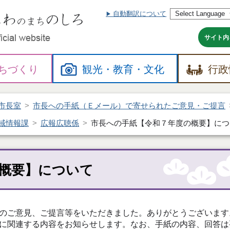
自動翻訳について
本
文
へ
サイト内
ちづくり
観光・
教育・
文化
行政
市長室
市長への手紙（Ｅメール）で寄せられたご意見・ご提言
域情報課
広報広聴係
市長への手紙【令和７年度の概要】につ
概要】について
のご意見、ご提言等をいただきました。ありがとうございます
に関連する内容をお知らせします。なお、手紙の内容、回答は