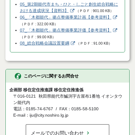
05_第2期能代市まち・ひと・しごと創生総合戦略に
おける達成状況【資料3】
（
ＰＤＦ
901.00 KB
）
06_「木都能代」拠点整備事業計画【参考資料】
（
ＰＤＦ
322.00 KB
）
07_「木都能代」拠点整備事業評価【参考資料】
（
ＰＤＦ
99.00 KB
）
08_総合戦略会議設置要綱
（
ＰＤＦ
91.00 KB
）
このページに関するお問合せ
企画部 移住定住推進課 移住定住推進係
〒016-0121
秋田県能代市鰄渕字古屋布1番地 イオンタウ
ン能代内
電話：0185-74-6767
FAX：0185-58-5100
E-mail：iju@city.noshiro.lg.jp
メールでのお問い合わせ