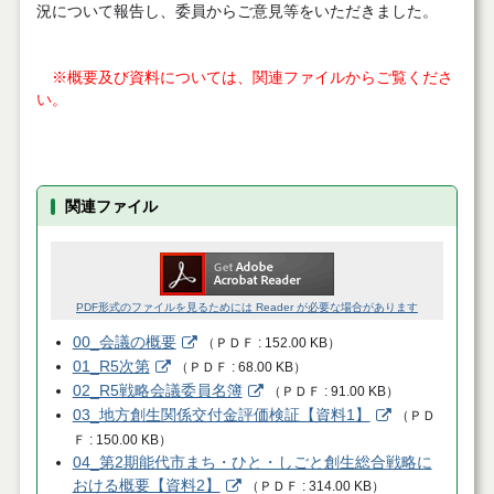
況について報告し、委員からご意見等をいただきました。
※概要及び資料については、関連ファイルからご覧くださ
い。
関連ファイル
PDF形式のファイルを見るためには Reader が必要な場合があります
00_会議の概要
（
ＰＤＦ
152.00 KB
）
01_R5次第
（
ＰＤＦ
68.00 KB
）
02_R5戦略会議委員名簿
（
ＰＤＦ
91.00 KB
）
03_地方創生関係交付金評価検証【資料1】
（
ＰＤ
Ｆ
150.00 KB
）
04_第2期能代市まち・ひと・しごと創生総合戦略に
おける概要【資料2】
（
ＰＤＦ
314.00 KB
）