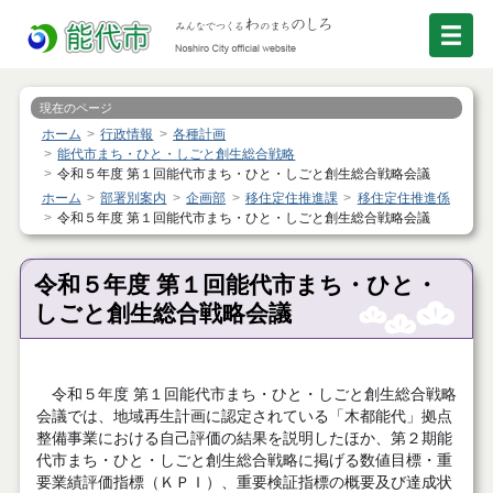
現在のページ
ホーム
行政情報
各種計画
能代市まち・ひと・しごと創生総合戦略
令和５年度 第１回能代市まち・ひと・しごと創生総合戦略会議
ホーム
部署別案内
企画部
移住定住推進課
移住定住推進係
令和５年度 第１回能代市まち・ひと・しごと創生総合戦略会議
令和５年度 第１回能代市まち・ひと・
しごと創生総合戦略会議
令和５年度 第１回能代市まち・ひと・しごと創生総合戦略
会議では、地域再生計画に認定されている「木都能代」拠点
整備事業における自己評価の結果を説明したほか、第２期能
代市まち・ひと・しごと創生総合戦略に掲げる数値目標・重
要業績評価指標（ＫＰＩ）、重要検証指標の概要及び達成状