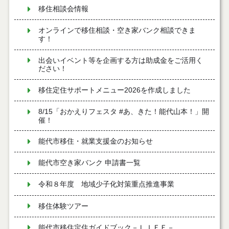
移住相談会情報
オンラインで移住相談・空き家バンク相談できま
す！
出会いイベント等を企画する方は助成金をご活用く
ださい！
移住定住サポートメニュー2026を作成しました
8/15「おかえりフェスタ #あ、きた！能代山本！」開
催！
能代市移住・就業支援金のお知らせ
能代市空き家バンク 申請書一覧
令和８年度 地域少子化対策重点推進事業
移住体験ツアー
能代市移住定住ガイドブック－ＬＩＦＥ－