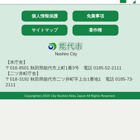
合戦略会議
第２期能代市まち・ひと・しごと創生総合戦略を策
個人情報保護
免責事項
定しました
サイトマップ
著作権
子育て支援
令和２年度第２回能代市まち・ひと・しごと創生総
合戦略会議
Noshiro City
【本庁舎】
WEBライブ配信「のしろ暮らす HOMEROOM」
〒016-8501 秋田県能代市上町1番3号 電話 0185-52-2111
【二ツ井町庁舎】
令和３年度能代市まち・ひと・しごと創生総合戦略
〒018-3192 秋田県能代市二ツ井町字上台1番地1 電話 0185-73-
会議
2111
のしろ暮らす 公式X（旧Twitter）アカウント
Copyright(c) 2020 City Noshiro Akita Japan All Rights Reserved.
能代市内企業【インターンシップ受け入れします】
令和４年度 第１回能代市まち・ひと・しごと創生総
合戦略会議
令和４年度 第２回能代市まち・ひと・しごと創生総