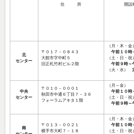
住 所
開設
（月・木・金
〒０１７－０８４３
午前１０時
北
大館市字中町５
（土・日・祝
センター
旧正札竹村ビル２階
午前９時～
（火・水）
（月～金）
〒０１０－０００１
中央
午前１０時
秋田市中通６丁目７－３６
センター
（土・日・祝
フォーラムアキタ１階
午前９時～
（月・木・金
〒０１３－００２１
午前１０時
南
横手市大町７－１８
（土・日・祝
センター