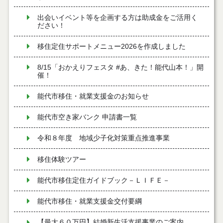
出会いイベント等を企画する方は助成金をご活用く
ださい！
移住定住サポートメニュー2026を作成しました
8/15「おかえりフェスタ #あ、きた！能代山本！」開
催！
能代市移住・就業支援金のお知らせ
能代市空き家バンク 申請書一覧
令和８年度 地域少子化対策重点推進事業
移住体験ツアー
能代市移住定住ガイドブック－ＬＩＦＥ－
能代市移住・就業支援金交付要綱
【最大６０万円】結婚新生活支援事業のご案内