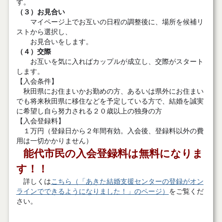
す。
（３）お見合い
マイページ上でお互いの日程の調整後に、場所を候補リ
ストから選択し、
お見合いをします。
（４）交際
お互いを気に入ればカップルが成立し、交際がスタート
します。
【入会条件】
秋田県にお住まいかお勤めの方、あるいは県外にお住まい
でも将来秋田県に移住などを予定している方で、結婚を誠実
に希望し自ら努力される２０歳以上の独身の方
【入会登録料】
１万円（登録日から２年間有効。入会後、登録料以外の費
用は一切かかりません）
能代市民の入会登録料は無料になりま
す！！
詳しくは
こちら（「あきた結婚支援センターの登録がオン
ラインでできるようになりました！」のページ）
をご覧くだ
さい。