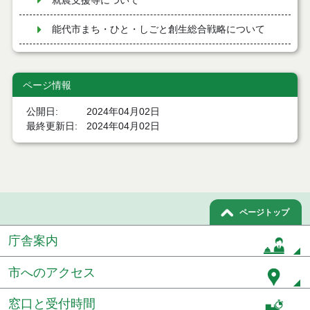
就農支援等について
能代市まち・ひと・しごと創生総合戦略について
出会いイベント情報をお知らせします！（あきた結
婚支援センター）
ページ情報
令和元年度第１回能代市まち・ひと・しごと創生総
合戦略会議
公開日
2024年04月02日
最終更新日
2024年04月02日
令和元年度第2回能代市まち・ひと・しごと創生総合
戦略会議
令和元年度第3回能代市まち・ひと・しごと創生総合
戦略会議
ページトップ
令和元年度第４回能代市まち・ひと・しごと創生総
合戦略会議
庁舎案内
令和元年度第５回能代市まち・ひと・しごと創生総
市へのアクセス
合戦略会議
令和２年度第１回能代市まち・ひと・しごと創生総
窓口と受付時間