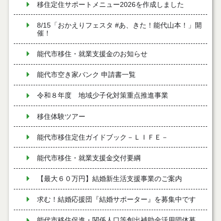
移住定住サポートメニュー2026を作成しました
8/15「おかえりフェスタ #あ、きた！能代山本！」開
催！
能代市移住・就業支援金のお知らせ
能代市空き家バンク 申請書一覧
令和８年度 地域少子化対策重点推進事業
移住体験ツアー
能代市移住定住ガイドブック－ＬＩＦＥ－
能代市移住・就業支援金交付要綱
【最大６０万円】結婚新生活支援事業のご案内
求む！結婚応援団『結婚サポーター』を募集中です
能代市移住促進・関係人口等創出補助金活用団体募