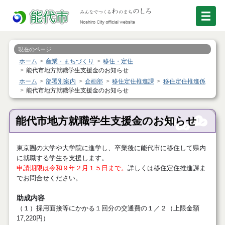
現在のページ
ホーム
産業・まちづくり
移住・定住
能代市地方就職学生支援金のお知らせ
ホーム
部署別案内
企画部
移住定住推進課
移住定住推進係
能代市地方就職学生支援金のお知らせ
能代市地方就職学生支援金のお知らせ
東京圏の大学や大学院に進学し、卒業後に能代市に移住して県内
に就職する学生を支援します。
申請期限は令和９年２月１５日まで。
詳しくは移住定住推進課ま
でお問合せください。
助成内容
（１）採用面接等にかかる１回分の交通費の１／２（上限金額
17,220円）