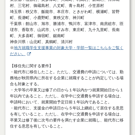
村、三宅村、御蔵島村、八丈町、青ヶ島村、小笠原村
埼玉県：秩父市、飯能市、本庄市、ときがわ町、横瀬町、皆野
町、長瀞町、小鹿野町、東秩父市、神川町
千葉県：館山市、旭市、勝浦市、鴨川市、富津市、南房総市、匝
瑳市、香取市、山武市、いすみ市、東庄町、九十九里町、長南
町、大多喜町、御宿町、鋸南町
神奈川県：山北町、真鶴町、清川村
※
地方就職学生支援事業の対象大学・学部一覧はこちらをご覧く
ださい。
【移住先に関する要件】
・能代市に移住したこと。ただし、交通費の申請については、勤
務地が秋田県内に所在する企業に就職することが内定している場
合も対象とする。
・大学等の卒業又は修了の日から１年以内かつ就業開始日から１
年以内であること。ただし、在学中に交通費を申請する場合は、
申請時において、就業開始予定日前１年以内であること。
・能代市に、支援金の申請日から５年以上継続して居住する意思
を有していること。ただし、在学中に交通費を申請する場合は、
卒業又は修了後に次号の要件を満たす企業に就職し、能代市に移
住する意思を有していること。