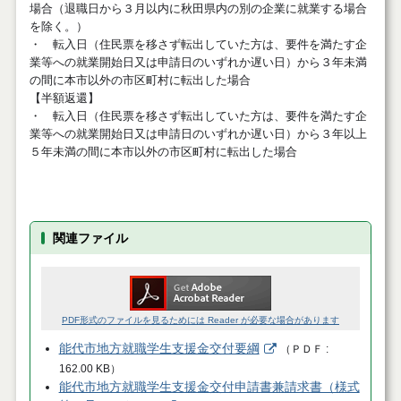
場合（退職日から３月以内に秋田県内の別の企業に就業する場合
を除く。）
・ 転入日（住民票を移さず転出していた方は、要件を満たす企
業等への就業開始日又は申請日のいずれか遅い日）から３年未満
の間に本市以外の市区町村に転出した場合
【半額返還】
・ 転入日（住民票を移さず転出していた方は、要件を満たす企
業等への就業開始日又は申請日のいずれか遅い日）から３年以上
５年未満の間に本市以外の市区町村に転出した場合
関連ファイル
PDF形式のファイルを見るためには Reader が必要な場合があります
能代市地方就職学生支援金交付要綱
（
ＰＤＦ
162.00 KB
）
能代市地方就職学生支援金交付申請書兼請求書（様式