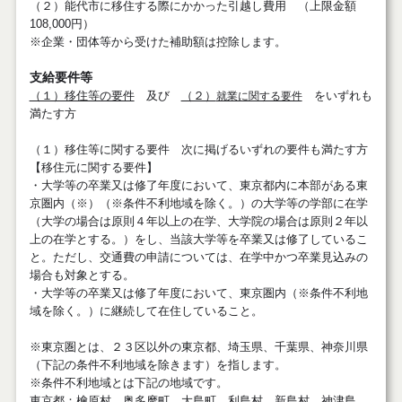
（２）能代市に移住する際にかかった引越し費用 （上限金額
108,000円）
※企業・団体等から受けた補助額は控除します。
支給要件等
（１）移住等の要件
及び
（２）
就業に関する要件
をいずれも
満たす方
（１）移住等に関する要件 次に掲げるいずれの要件も満たす方
【移住元に関する要件】
・大学等の卒業又は修了年度において、東京都内に本部がある東
京圏内（※）（※条件不利地域を除く。）の大学等の学部に在学
（大学の場合は原則４年以上の在学、大学院の場合は原則２年以
上の在学とする。）をし、当該大学等を卒業又は修了しているこ
と。ただし、交通費の申請については、在学中かつ卒業見込みの
場合も対象とする。
・大学等の卒業又は修了年度において、東京圏内（※条件不利地
域を除く。）に継続して在住していること。
※東京圏とは、２３区以外の東京都、埼玉県、千葉県、神奈川県
（下記の条件不利地域を除きます）を指します。
※条件不利地域とは下記の地域です。
東京都：檜原村、奥多摩町、大島町、利島村、新島村、神津島