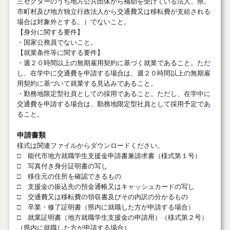
三セクターのうち地方公共団体から補助を受けている法人、県、
市町村及び地方独立行政法人から交通費又は移転費が支給される
場合は対象外とする。）でないこと。
【身分に関する要件】
・国家公務員でないこと。
【就業条件等に関する要件】
・週２０時間以上の無期雇用契約に基づく就業であること。ただ
し、在学中に交通費を申請する場合は、週２０時間以上の無期雇
用契約に基づいて就業する見込みであること。
・勤務地限定型社員としての採用であること。ただし、在学中に
交通費を申請する場合は、勤務地限定型社員として採用予定であ
ること。
申請書類
様式は関連ファイルからダウンロードください。
□ 能代市地方就職学生支援金申請書兼請求書（様式第１号）
□ 写真付き身分証明書の写し
□ 移住元の住所を確認できるもの
□ 支援金の振込先の預金通帳又はキャッシュカードの写し
□ 交通費又は移転費の領収書及びその内訳の分かるもの
□ 卒業・修了証明書（県内に就職した方が申請する場合）
□ 就業証明書（地方就職学生支援金の申請用）（様式第２号）
（県内に就職した方が申請する場合）