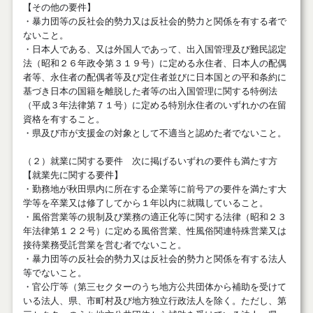
【その他の要件】
・暴力団等の反社会的勢力又は反社会的勢力と関係を有する者で
ないこと。
・日本人である、又は外国人であって、出入国管理及び難民認定
法（昭和２６年政令第３１９号）に定める永住者、日本人の配偶
者等、永住者の配偶者等及び定住者並びに日本国との平和条約に
基づき日本の国籍を離脱した者等の出入国管理に関する特例法
（平成３年法律第７１号）に定める特別永住者のいずれかの在留
資格を有すること。
・県及び市が支援金の対象として不適当と認めた者でないこと。
（２）就業に関する要件 次に掲げるいずれの要件も満たす方
【就業先に関する要件】
・勤務地が秋田県内に所在する企業等に前号アの要件を満たす大
学等を卒業又は修了してから１年以内に就職していること。
・風俗営業等の規制及び業務の適正化等に関する法律（昭和２３
年法律第１２２号）に定める風俗営業、性風俗関連特殊営業又は
接待業務受託営業を営む者でないこと。
・暴力団等の反社会的勢力又は反社会的勢力と関係を有する法人
等でないこと。
・官公庁等（第三セクターのうち地方公共団体から補助を受けて
いる法人、県、市町村及び地方独立行政法人を除く。ただし、第