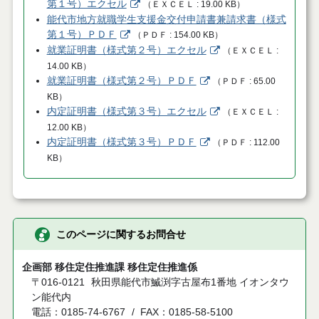
第１号）エクセル
（
ＥＸＣＥＬ
19.00 KB
）
能代市地方就職学生支援金交付申請書兼請求書（様式
第１号）ＰＤＦ
（
ＰＤＦ
154.00 KB
）
就業証明書（様式第２号）エクセル
（
ＥＸＣＥＬ
14.00 KB
）
就業証明書（様式第２号）ＰＤＦ
（
ＰＤＦ
65.00
KB
）
内定証明書（様式第３号）エクセル
（
ＥＸＣＥＬ
12.00 KB
）
内定証明書（様式第３号）ＰＤＦ
（
ＰＤＦ
112.00
KB
）
このページに関するお問合せ
企画部 移住定住推進課 移住定住推進係
〒016-0121
秋田県能代市鰄渕字古屋布1番地 イオンタウ
ン能代内
電話：0185-74-6767
FAX：0185-58-5100