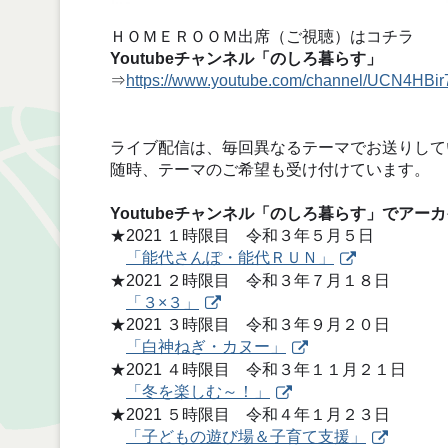
ＨＯＭＥＲＯＯＭ出席（ご視聴）はコチラ
Youtubeチャンネル「のしろ暮らす」
⇒
https://www.youtube.com/channel/UCN4H
ライブ配信は、毎回異なるテーマでお送りして
随時、テーマのご希望も受け付けています。
Youtubeチャンネル「のしろ暮らす」でアー
★2021 １時限目 令和３年５月５日
「能代さんぽ・能代ＲＵＮ」
★2021 ２時限目 令和３年７月１８日
「３×３」
★2021 ３時限目 令和３年９月２０日
「白神ねぎ・カヌー」
★2021 ４時限目 令和３年１１月２１日
「冬を楽しむ～！」
★2021 ５時限目 令和４年１月２３日
「子どもの遊び場＆子育て支援」