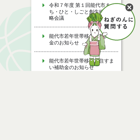
令和７年度 第１回能代市ま
ち・ひと・しごと創生総合戦
略会議
能代市若年世帯移住定住奨励
金のお知らせ
能代市若年世帯移住定住すま
い補助金のお知らせ
【ＬＩＮＥ相談受付中！】能
代市移住定住相談窓口
【移住定住推進課 公式
SNS】ソーシャルメディア運
用ポリシー
ページ情報