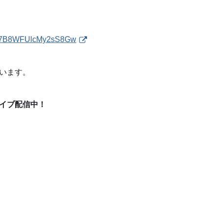
Bir7B8WFUlcMy2sS8Gw
います。
カイブ配信中！