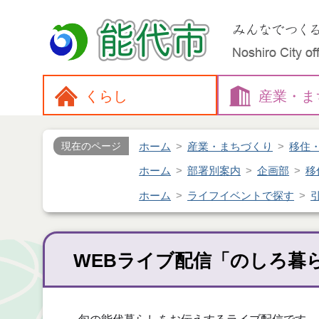
くらし
産業・
ま
ホーム
産業・まちづくり
移住
現在のページ
ホーム
部署別案内
企画部
移
ホーム
ライフイベントで探す
WEBライブ配信「のしろ暮らす