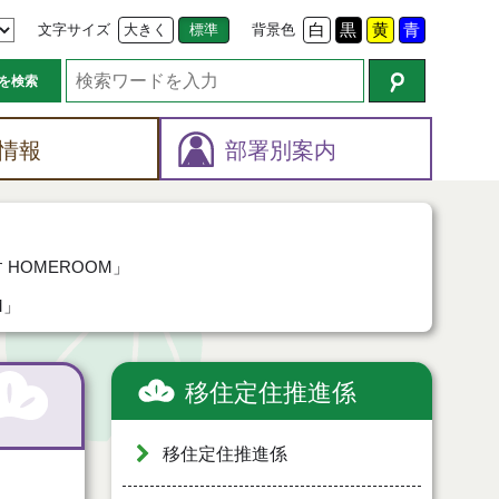
文字サイズ
大きく
標準
背景色
白
黒
黄
青
を検索
情報
部署別案内
HOMEROOM」
M」
移住定住推進係
移住定住推進係