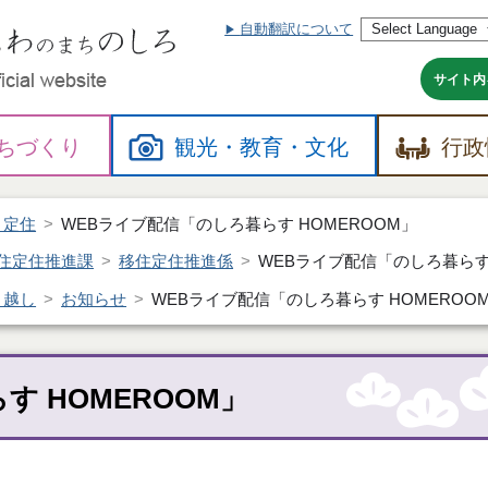
自動翻訳について
本
文
へ
サイト内
ちづくり
観光・
教育・
文化
行政
・定住
WEBライブ配信「のしろ暮らす HOMEROOM」
住定住推進課
移住定住推進係
WEBライブ配信「のしろ暮らす 
引越し
お知らせ
WEBライブ配信「のしろ暮らす HOMEROO
 HOMEROOM」