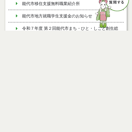
能代市移住支援無料職業紹介所
能代市地方就職学生支援金のお知らせ
令和７年度 第２回能代市まち・ひと・しごと創生総
合戦略会議
令和７年度 第１回能代市まち・ひと・しごと創生総
合戦略会議
能代市若年世帯移住定住奨励金のお知らせ
能代市若年世帯移住定住すまい補助金のお知らせ
【ＬＩＮＥ相談受付中！】能代市移住定住相談窓口
【移住定住推進課 公式SNS】ソーシャルメディア運
用ポリシー
能代市結婚祝い金のお知らせ
能代市人口ビジョン（R7.3改訂版）、第３期 のしろ