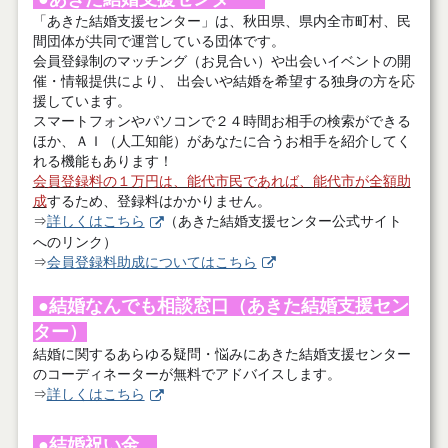
「あきた結婚支援センター」は、秋田県、県内全市町村、民
間団体が共同で運営している団体です。
会員登録制のマッチング（お見合い）や出会いイベントの開
催・情報提供により、 出会いや結婚を希望する独身の方を応
援しています。
スマートフォンやパソコンで２４時間お相手の検索ができる
ほか、ＡＩ（人工知能）があなたに合うお相手を紹介してく
れる機能もあります！
会員登録料の１万円は、能代市民であれば、能代市が全額助
成
するため、登録料はかかりません。
⇒
詳しくはこちら
（あきた結婚支援センター公式サイト
へのリンク）
⇒
会員登録料助成についてはこちら
●結婚なんでも相談窓口（あきた結婚支援セン
ター）
結婚に関するあらゆる疑問・悩みにあきた結婚支援センター
のコーディネーターが無料でアドバイスします。
⇒
詳しくはこちら
●結婚祝い金