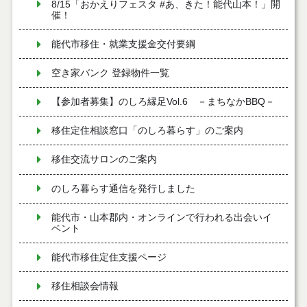
8/15「おかえりフェスタ #あ、きた！能代山本！」開
催！
能代市移住・就業支援金交付要綱
空き家バンク 登録物件一覧
【参加者募集】のしろ縁足Vol.6 －まちなかBBQ－
移住定住相談窓口「のしろ暮らす」のご案内
移住交流サロンのご案内
のしろ暮らす通信を発行しました
能代市・山本郡内・オンラインで行われる出会いイ
ベント
能代市移住定住支援ページ
移住相談会情報