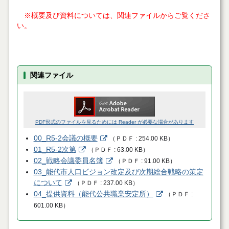
※概要及び資料については、関連ファイルからご覧くださ
い。
関連ファイル
PDF形式のファイルを見るためには Reader が必要な場合があります
00_R5-2会議の概要
（
ＰＤＦ
254.00 KB
）
01_R5-2次第
（
ＰＤＦ
63.00 KB
）
02_戦略会議委員名簿
（
ＰＤＦ
91.00 KB
）
03_能代市人口ビジョン改定及び次期総合戦略の策定
について
（
ＰＤＦ
237.00 KB
）
04_提供資料（能代公共職業安定所）
（
ＰＤＦ
601.00 KB
）