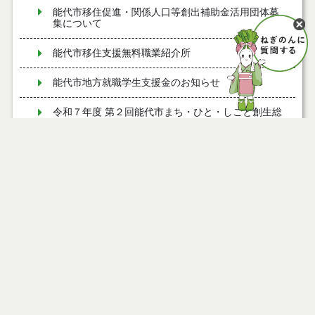
能代市移住促進・関係人口等創出補助金活用団体募
集について
能代市移住支援無料職業紹介所
能代市地方就職学生支援金のお知らせ
令和７年度 第２回能代市まち・ひと・しごと創生総
合戦略会議
令和７年度 第１回能代市まち・ひと・しごと創生総
合戦略会議
ページ情報
能代市若年世帯移住定住奨励金のお知らせ
公開日
2024年01月22日
最終更新日
2024年04月02日
能代市若年世帯移住定住すまい補助金のお知らせ
【ＬＩＮＥ相談受付中！】能代市移住定住相談窓口
【移住定住推進課 公式SNS】ソーシャルメディア運
用ポリシー
ページトップ