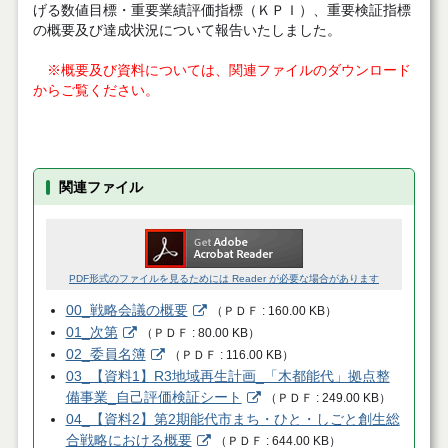
げる
数値目標・重要業績評価指標（ＫＰＩ）、重要検証指標
の概要及び達成状況について報告いたしました。
※概要及び資料については、関連ファイルのダウンロード
からご覧ください。
関連ファイル
PDF形式のファイルを見るためには Reader が必要な場合があります
00_戦略会議の概要
（
ＰＤＦ
160.00 KB
）
01_次第
（
ＰＤＦ
80.00 KB
）
02_委員名簿
（
ＰＤＦ
116.00 KB
）
03_【資料1】R3地域再生計画_「木都能代」拠点整
備事業_自己評価検証シート
（
ＰＤＦ
249.00 KB
）
04_【資料2】第2期能代市まち・ひと・しごと創生総
合戦略における概要
（
ＰＤＦ
644.00 KB
）