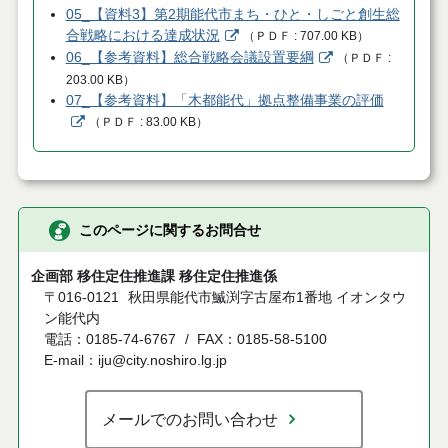
05_【資料3】第2期能代市まち・ひと・しごと創生総
合戦略における達成状況
（
ＰＤＦ
707.00 KB
）
06_【参考資料】総合戦略会議設置要綱
（
ＰＤＦ
203.00 KB
）
07_【参考資料】「木都能代」拠点整備事業の評価
（
ＰＤＦ
83.00 KB
）
このページに関するお問合せ
企画部 移住定住推進課 移住定住推進係
〒016-0121
秋田県能代市鰄渕字古屋布1番地 イオンタウ
ン能代内
電話：0185-74-6767
FAX：0185-58-5100
E-mail：iju@city.noshiro.lg.jp
メールでのお問い合わせ