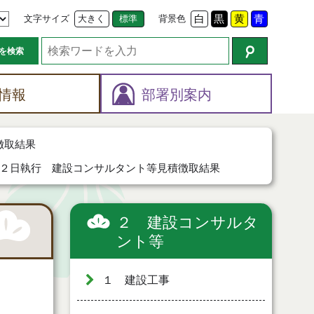
文字サイズ
大きく
標準
背景色
白
黒
黄
青
を検索
情報
部署別案内
徴取結果
２日執行 建設コンサルタント等見積徴取結果
２ 建設コンサルタ
ント等
１ 建設工事