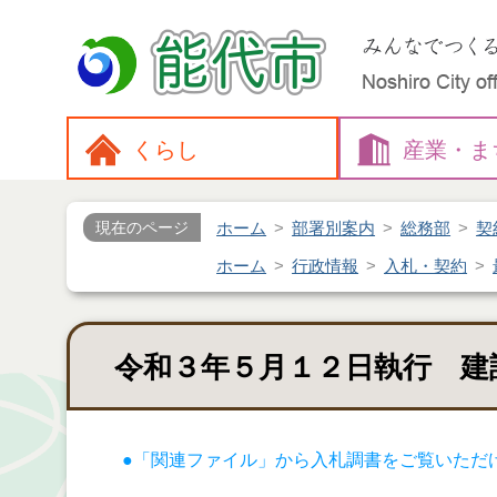
くらし
産業・
ま
ホーム
部署別案内
総務部
契
現在のページ
ホーム
行政情報
入札・契約
令和３年５月１２日執行 建
●「関連ファイル」から入札調書をご覧いただ