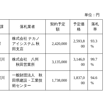
単位：円
契約予定
予定価
落札
課
落札業者
額
格
率
株式会社 ナカノ
2,593,8
93.3
課
アイシステム 秋
2,420,000
00
%
田支店
河川
株式会社 八州
3,146,0
99.7
3,135,000
秋田営業所
00
%
一般財団法人 秋
河川
1,837,0
94.6
田県建設・工業技
1,738,000
00
%
術センター