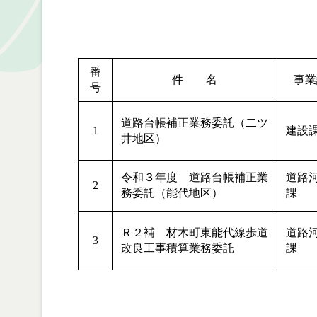
番
件 名
事業
号
道路台帳補正業務委託（二ツ
1
建設
井地区）
令和３年度 道路台帳補正業
道路
2
務委託（能代地区）
課
Ｒ２補 材木町東能代線歩道
道路
3
改良工事積算業務委託
課