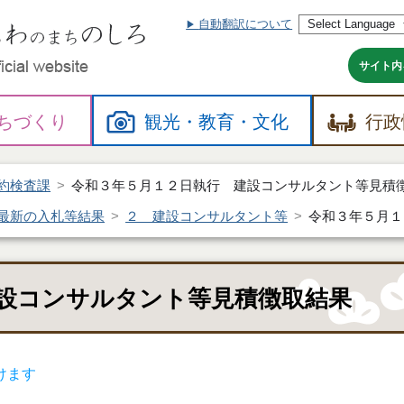
自動翻訳について
本
文
へ
サイト内
ちづくり
観光・
教育・
文化
行政
約検査課
令和３年５月１２日執行 建設コンサルタント等見積
最新の入札等結果
２ 建設コンサルタント等
令和３年５月１
設コンサルタント等見積徴取結果
けます