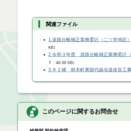
関連ファイル
1.道路台帳補正業務委託（二ツ井地区
KB
）
2.令和３年度 道路台帳補正業務委託
Ｆ
46.00 KB
）
3.Ｒ２補 材木町東能代線歩道改良工
このページに関するお問合せ
総務部 契約検査課