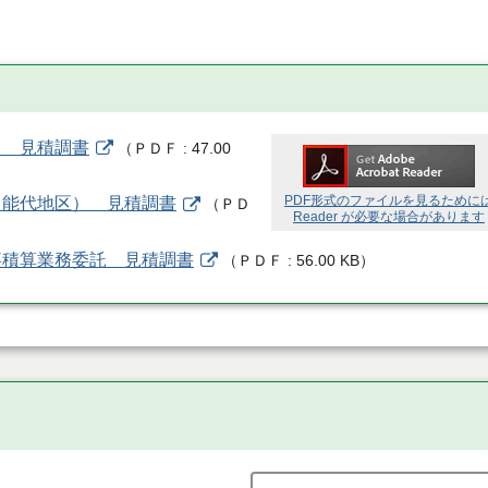
） 見積調書
（
ＰＤＦ
47.00
PDF形式のファイルを見るために
（能代地区） 見積調書
（
ＰＤ
Reader が必要な場合があります
事積算業務委託 見積調書
（
ＰＤＦ
56.00 KB
）