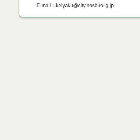
E-mail：keiyaku@city.noshiro.lg.jp