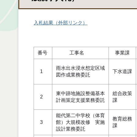
入札結果（外部リンク）
番号
工事名
事業課
雨水出水浸水想定区域
1
下水道課
図作成業務委託
東中跡地施設整備基本
総合政策
2
計画策定支援業務委託
課
能代第二中学校（体育
教育総務
3
館）大規模改修 実施
課
設計業務委託