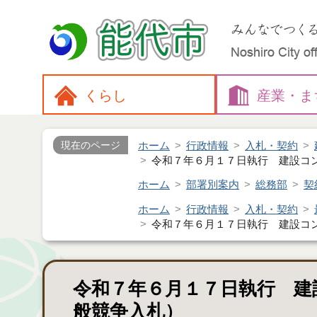
くらし
産業・
ま
ホーム
行政情報
入札・契約
現在のページ
令和７年６月１７日執行 建設コ
ホーム
部署別案内
総務部
契
ホーム
行政情報
入札・契約
令和７年６月１７日執行 建設コ
令和７年６月１７日執行 建
般競争入札）