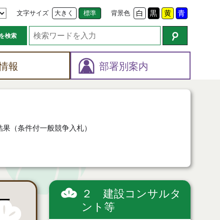
文字サイズ
大きく
標準
背景色
白
黒
黄
青
を検索
情報
部署別案内
結果（条件付一般競争入札）
２ 建設コンサルタ
一
ント等