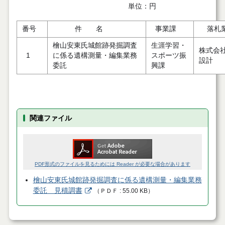
単位：円
番号
件 名
事業課
落札
檜山安東氏城館跡発掘調査
生涯学習・
株式会
1
に係る遺構測量・編集業務
スポーツ振
設計
委託
興課
関連ファイル
PDF形式のファイルを見るためには Reader が必要な場合があります
檜山安東氏城館跡発掘調査に係る遺構測量・編集業務
委託 見積調書
（
ＰＤＦ
55.00 KB
）