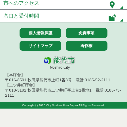
令和７年８月５日執行 建設コンサルタント等入札
市へのアクセス
結果（条件付一般競争入札）
窓口と受付時間
令和７年７月２９日執行 建設コンサルタント等入
札結果（条件付一般競争入札）
個人情報保護
免責事項
令和７年７月２５日執行 建設コンサルタント等入
札結果（条件付一般競争入札）
サイトマップ
著作権
令和７年７月１５日執行 建設コンサルタント等見
積徴取結果
令和７年７月１５日執行 建設コンサルタント等入
Noshiro City
札結果（条件付一般競争入札）
【本庁舎】
〒016-8501 秋田県能代市上町1番3号 電話 0185-52-2111
令和７年７月１４日執行 建設コンサルタント等見
【二ツ井町庁舎】
積徴取結果
〒018-3192 秋田県能代市二ツ井町字上台1番地1 電話 0185-73-
2111
令和７年７月９日執行 建設コンサルタント等見積
徴取結果
Copyright(c) 2020 City Noshiro Akita Japan All Rights Reserved.
令和７年７月８日執行 建設コンサルタント等入札
結果（条件付一般競争入札）