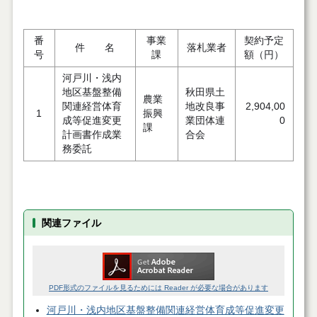
番
事業
契約予定
件 名
落札業者
号
課
額（円）
河戸川・浅内
地区基盤整備
秋田県土
農業
関連経営体育
地改良事
2,904,00
1
振興
成等促進変更
業団体連
0
課
計画書作成業
合会
務委託
関連ファイル
PDF形式のファイルを見るためには Reader が必要な場合があります
河戸川・浅内地区基盤整備関連経営体育成等促進変更