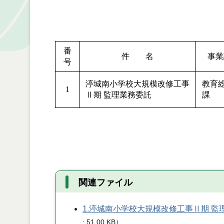
番
件 名
事業
号
渟城南小学校大規模改修工事
教育
1
Ⅱ期 監理業務委託
課
関連ファイル
1.渟城南小学校大規模改修工事Ⅱ期 
51.00 KB
）