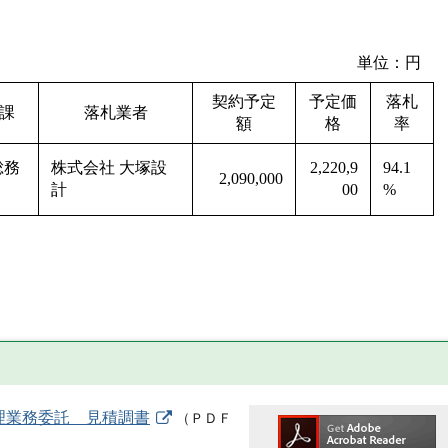
単位：円
契約予定
予定価
落札
課
落札業者
額
格
率
総務
株式会社 大塚設
2,220,9
94.1
2,090,000
計
00
%
監理業務委託 見積調書
（
ＰＤＦ