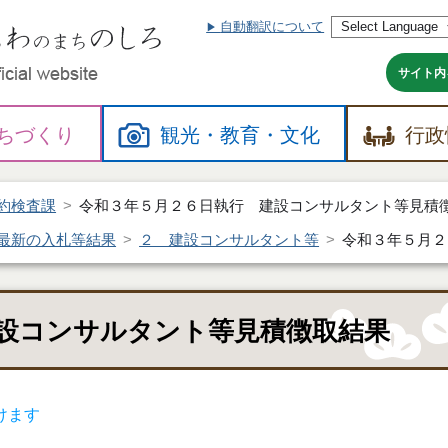
自動翻訳について
本
文
へ
サイト内
ちづくり
観光・
教育・
文化
行政
約検査課
令和３年５月２６日執行 建設コンサルタント等見積
最新の入札等結果
２ 建設コンサルタント等
令和３年５月２
設コンサルタント等見積徴取結果
けます