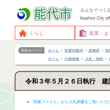
くらし
産業・
ま
ホーム
部署別案内
総務部
契
現在のページ
ホーム
行政情報
入札・契約
令和３年５月２６日執行 建
●「関連ファイル」から入札調書をご覧いただ