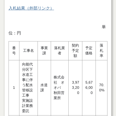
入札結果（外部リンク）
単
位：円
契約
落
番
事業
落札業
予定
工事名
予定
札
号
課
者
価格
額
率
向能代
分区下
水道工
株式会
事に伴
社 オ
3,97
5,67
う配水
水道
70.
1
オバ
3,20
6,00
管移設
課
0%
秋田営
0
0
工事
業所
実施設
計業務
委託