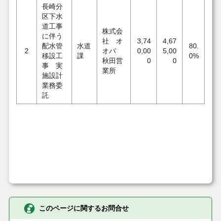
長崎分
区下水
道工事
株式会
に伴う
社 オ
3,74
4,67
配水管
水道
80.
2
オバ
0,00
5,00
移設工
課
0%
秋田営
0
0
事 実
業所
施設計
業務委
託
このページに関するお問合せ