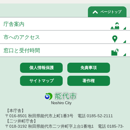
札結果（条件付一般競争入札）
ページトップ
令和７年７月２５日執行 建設コンサルタント等入
札結果（条件付一般競争入札）
庁舎案内
令和７年７月１５日執行 建設コンサルタント等見
積徴取結果
市へのアクセス
令和７年７月１５日執行 建設コンサルタント等入
窓口と受付時間
札結果（条件付一般競争入札）
令和７年７月１４日執行 建設コンサルタント等見
個人情報保護
免責事項
積徴取結果
サイトマップ
著作権
令和７年７月９日執行 建設コンサルタント等見積
徴取結果
令和７年７月８日執行 建設コンサルタント等入札
Noshiro City
結果（条件付一般競争入札）
【本庁舎】
〒016-8501 秋田県能代市上町1番3号 電話 0185-52-2111
令和７年７月１日執行 建設コンサルタント等入札
結果（条件付一般競争入札）
【二ツ井町庁舎】
〒018-3192 秋田県能代市二ツ井町字上台1番地1 電話 0185-73-