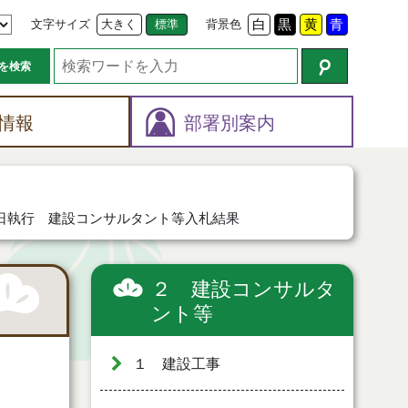
文字サイズ
大きく
標準
背景色
白
黒
黄
青
を検索
情報
部署別案内
果
0日執行 建設コンサルタント等入札結果
２ 建設コンサルタ
ント等
１ 建設工事