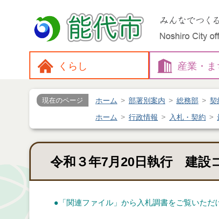
くらし
産業・
ま
ホーム
部署別案内
総務部
契
現在のページ
ホーム
行政情報
入札・契約
令和３年7月20日執行 建
●
「関連ファイル」
から入札調書をご覧いただ