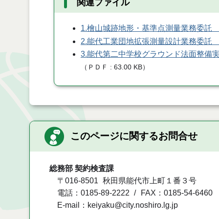
関連ファイル
1.檜山城跡地形・基準点測量業務委託
2.能代工業団地拡張測量設計業務委託
3.能代第二中学校グラウンド法面整備
（
ＰＤＦ
63.00 KB
）
このページに関するお問合せ
総務部 契約検査課
〒016-8501
秋田県能代市上町１番３号
電話：0185-89-2222
FAX：0185-54-6460
E-mail：keiyaku@city.noshiro.lg.jp