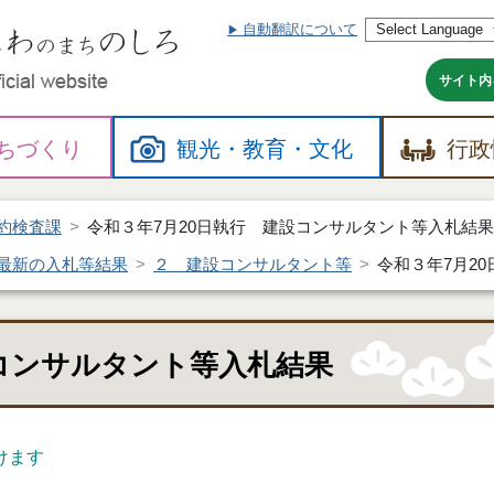
自動翻訳について
本
文
へ
サイト内
ちづくり
観光・
教育・
文化
行政
約検査課
令和３年7月20日執行 建設コンサルタント等入札結
最新の入札等結果
２ 建設コンサルタント等
令和３年7月2
設コンサルタント等入札結果
けます