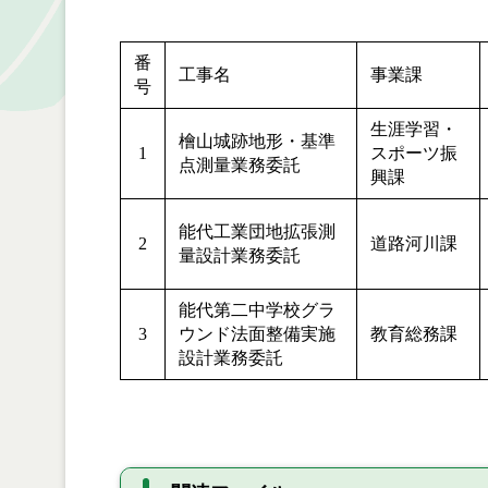
番
工事名
事業課
号
生涯学習・
檜山城跡地形・基準
1
スポーツ振
点測量業務委託
興課
能代工業団地拡張測
2
道路河川課
量設計業務委託
能代第二中学校グラ
3
ウンド法面整備実施
教育総務課
設計業務委託