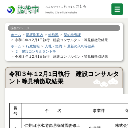
現在のページ
ホーム
部署別案内
総務部
契約検査課
令和３年１2月1日執行 建設コンサルタント等見積徴取結果
ホーム
行政情報
入札・契約
最新の入札等結果
２ 建設コンサルタント等
令和３年１2月1日執行 建設コンサルタント等見積徴取結果
令和３年１2月1日執行 建設コンサルタ
ント等見積徴取結果
番
件 名
事業課
号
仁井田浄水場管理棟耐震改修工
株式会