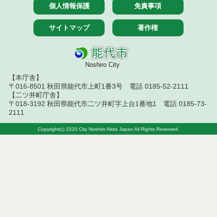
札結果（条件付一般競争入札）
個人情報保護
免責事項
令和７年７月１５日執行 建設コンサルタント等見
サイトマップ
著作権
積徴取結果
令和７年７月１５日執行 建設コンサルタント等入
札結果（条件付一般競争入札）
Noshiro City
【本庁舎】
令和７年７月１４日執行 建設コンサルタント等見
〒016-8501 秋田県能代市上町1番3号 電話 0185-52-2111
積徴取結果
【二ツ井町庁舎】
〒018-3192 秋田県能代市二ツ井町字上台1番地1 電話 0185-73-
令和７年７月９日執行 建設コンサルタント等見積
2111
徴取結果
Copyright(c) 2020 City Noshiro Akita Japan All Rights Reserved.
令和７年７月８日執行 建設コンサルタント等入札
結果（条件付一般競争入札）
令和７年７月１日執行 建設コンサルタント等入札
結果（条件付一般競争入札）
令和７年７月１日執行 建設コンサルタント等見積
徴取結果