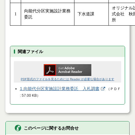
オリジナル
向能代分区実施設計業務
1
下水道課
式会社 秋
委託
所
関連ファイル
PDF形式のファイルを見るためには Reader が必要な場合があります
1.向能代分区実施設計業務委託 入札調書
（
ＰＤＦ
57.00 KB
）
このページに関するお問合せ