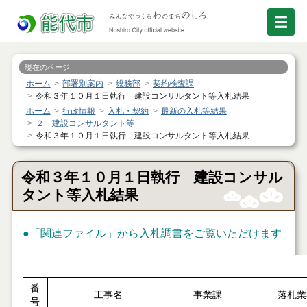
現在のページ
ホーム
部署別案内
総務部
契約検査課
令和３年１０月１日執行 建設コンサルタント等入札結果
ホーム
行政情報
入札・契約
最新の入札等結果
２ 建設コンサルタント等
令和３年１０月１日執行 建設コンサルタント等入札結果
令和３年１０月１日執行 建設コンサル
タント等入札結果
●
「関連ファイル」
から入札調書をご覧いただけます
番
工事名
事業課
落札業
号