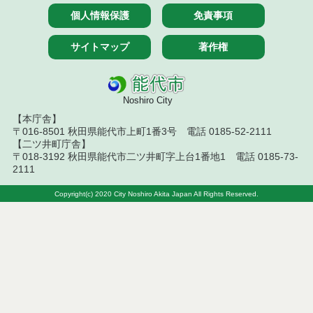
札結果（条件付一般競争入札）
個人情報保護
免責事項
令和７年７月２５日執行 建設コンサルタント等入
サイトマップ
著作権
札結果（条件付一般競争入札）
令和７年７月１５日執行 建設コンサルタント等見
積徴取結果
Noshiro City
令和７年７月１５日執行 建設コンサルタント等入
【本庁舎】
札結果（条件付一般競争入札）
〒016-8501 秋田県能代市上町1番3号 電話 0185-52-2111
【二ツ井町庁舎】
〒018-3192 秋田県能代市二ツ井町字上台1番地1 電話 0185-73-
令和７年７月１４日執行 建設コンサルタント等見
2111
積徴取結果
Copyright(c) 2020 City Noshiro Akita Japan All Rights Reserved.
令和７年７月９日執行 建設コンサルタント等見積
徴取結果
令和７年７月８日執行 建設コンサルタント等入札
結果（条件付一般競争入札）
令和７年７月１日執行 建設コンサルタント等入札
結果（条件付一般競争入札）