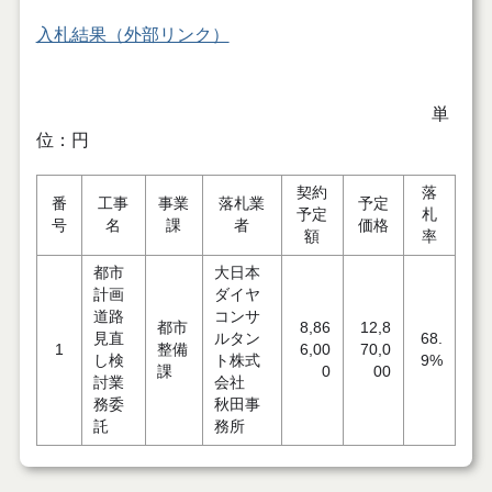
入札結果（外部リンク）
単
位：円
契約
落
番
工事
事業
落札業
予定
予定
札
号
名
課
者
価格
額
率
都市
大日本
計画
ダイヤ
道路
コンサ
都市
8,86
12,8
見直
ルタン
68.
1
整備
6,00
70,0
し検
ト株式
9%
課
0
00
討業
会社
務委
秋田事
託
務所