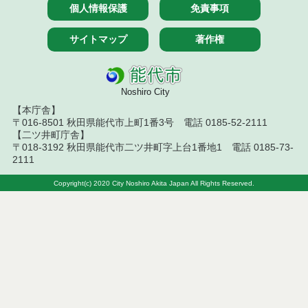
札結果（条件付一般競争入札）
個人情報保護
免責事項
令和７年７月１５日執行 建設コンサルタント等見
サイトマップ
著作権
積徴取結果
令和７年７月１５日執行 建設コンサルタント等入
札結果（条件付一般競争入札）
Noshiro City
【本庁舎】
令和７年７月１４日執行 建設コンサルタント等見
〒016-8501 秋田県能代市上町1番3号 電話 0185-52-2111
積徴取結果
【二ツ井町庁舎】
〒018-3192 秋田県能代市二ツ井町字上台1番地1 電話 0185-73-
令和７年７月９日執行 建設コンサルタント等見積
2111
徴取結果
Copyright(c) 2020 City Noshiro Akita Japan All Rights Reserved.
令和７年７月８日執行 建設コンサルタント等入札
結果（条件付一般競争入札）
令和７年７月１日執行 建設コンサルタント等入札
結果（条件付一般競争入札）
令和７年７月１日執行 建設コンサルタント等見積
徴取結果