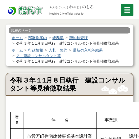
現在のページ
ホーム
部署別案内
総務部
契約検査課
令和３年１1月８日執行 建設コンサルタント等見積徴取結果
ホーム
行政情報
入札・契約
最新の入札等結果
２ 建設コンサルタント等
令和３年１1月８日執行 建設コンサルタント等見積徴取結果
令和３年１1月８日執行 建設コンサル
タント等見積徴取結果
番
件 名
事業課
号
市営万町住宅建替事業基本設計業
設計